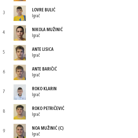
LOVRE BULIĆ
3
Igrač
NIKOLA MUŽINIĆ
4
Igrač
ANTE LISICA
5
Igrač
ANTE BARIČIĆ
6
Igrač
ROKO KLARIN
7
Igrač
ROKO PETRIČEVIĆ
8
Igrač
NOA MUŽINIĆ
(C)
9
Igrač