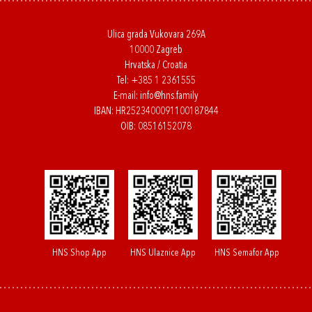
Ulica grada Vukovara 269A
10000 Zagreb
Hrvatska / Croatia
Tel:
+385 1 2361555
E-mail:
info@hns.family
IBAN: HR2523400091100187844
OIB: 08516152078
HNS Shop App
HNS Ulaznice App
HNS Semafor App