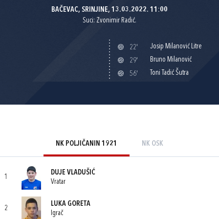
BAČEVAC, SRINJINE, 13.03.2022. 11:00
Suci: Zvonimir Radić.
Josip Milanović Litre
22'
Bruno Milanović
29'
Toni Tadić Šutra
56'
NK POLJIČANIN 1921
NK OSK
DUJE VLADUŠIĆ
1
Vratar
LUKA GORETA
2
Igrač