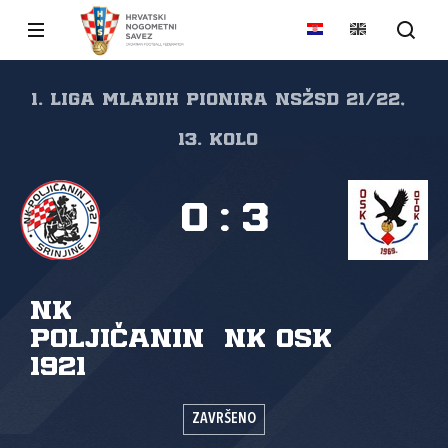
1. liga mlađih pionira NSŽSD 21/22,
13. kolo
0
:
3
NK
Poljičanin
NK OSK
1921
ZAVRŠENO