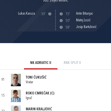
Suci: Željko Modrić.
Lukas Karuza
Ante Bitunjac
30'
15'
Matej Lozić
50'
Josip Bartulović
58'
NK ADRIATIC II
RNK SPLIT II
TONI ČUKUŠIĆ
91
Vratar
ROKO CMREČAK
(C)
15
Igrač
MARIN KRALJEVIĆ