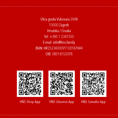
Ulica grada Vukovara 269A
10000 Zagreb
Hrvatska / Croatia
Tel:
+385 1 2361555
E-mail:
info@hns.family
IBAN: HR2523400091100187844
OIB: 08516152078
HNS Shop App
HNS Ulaznice App
HNS Semafor App