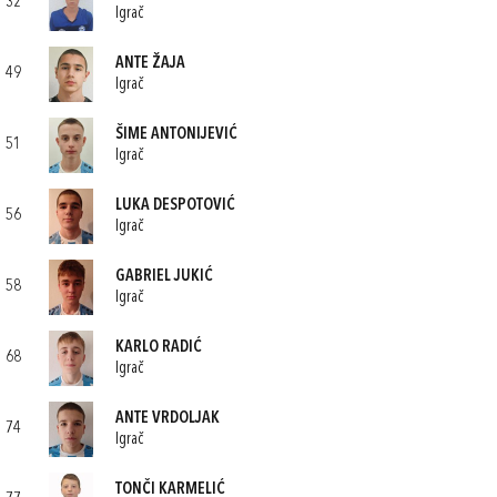
32
Igrač
ANTE ŽAJA
49
Igrač
ŠIME ANTONIJEVIĆ
51
Igrač
LUKA DESPOTOVIĆ
56
Igrač
GABRIEL JUKIĆ
58
Igrač
KARLO RADIĆ
68
Igrač
ANTE VRDOLJAK
74
Igrač
TONČI KARMELIĆ