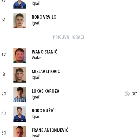
77
Igrač
ROKO VRVILO
81
Igrač
PRIČUVNI IGRAČI
IVANO STANIĆ
12
Vratar
MISLAV LITOVIĆ
8
Igrač
LUKAS KARUZA
20
30'
Igrač
ROKO RUŽIĆ
43
Igrač
FRANE ANTONIJEVIĆ
50
Igrač