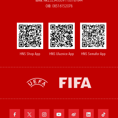
IBAN: HR2523400091100187844
OIB: 08516152078
HNS Shop App
HNS Ulaznice App
HNS Semafor App