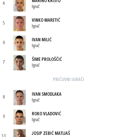
MARINO KRIŠTO
4
Igrač
VINKO MARETIĆ
5
Igrač
IVAN MILIĆ
6
Igrač
ŠIME PROLOŠČIĆ
7
Igrač
PRIČUVNI IGRAČI
IVAN SMODLAKA
8
Igrač
ROKO VLADOVIĆ
9
Igrač
JOSIP ZEBIĆ MATIJAŠ
10