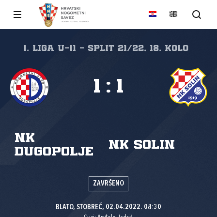
1. liga U-11 - Split 21/22, 18. kolo
1
:
1
NK
NK Solin
Dugopolje
ZAVRŠENO
BLATO, STOBREČ, 02.04.2022. 08:30