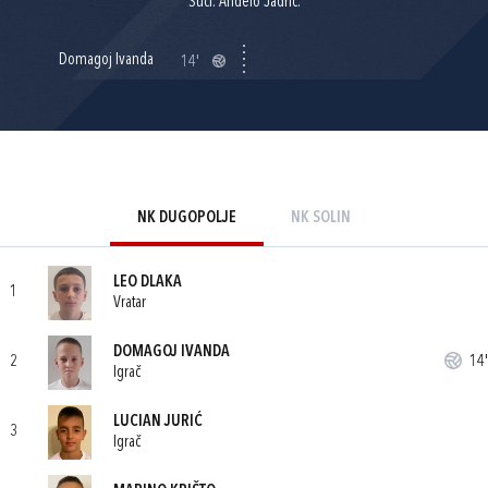
Suci: Anđelo Jadrić.
Domagoj Ivanda
14'
NK DUGOPOLJE
NK SOLIN
LEO DLAKA
1
Vratar
DOMAGOJ IVANDA
2
14'
Igrač
LUCIAN JURIĆ
3
Igrač