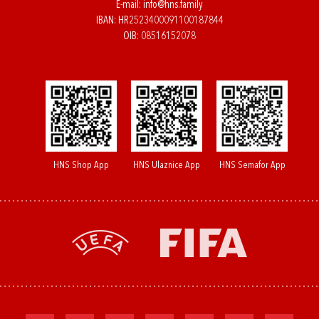
E-mail:
info@hns.family
IBAN: HR2523400091100187844
OIB: 08516152078
HNS Shop App
HNS Ulaznice App
HNS Semafor App