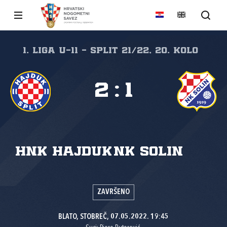
1. liga U-11 - Split 21/22, 20. kolo
2
:
1
HNK Hajduk
NK Solin
ZAVRŠENO
BLATO, STOBREČ, 07.05.2022. 19:45