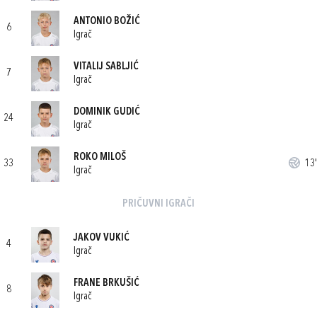
ANTONIO BOŽIĆ
6
Igrač
VITALIJ SABLJIĆ
7
Igrač
DOMINIK GUDIĆ
24
Igrač
ROKO MILOŠ
33
13'
Igrač
PRIČUVNI IGRAČI
JAKOV VUKIĆ
4
Igrač
FRANE BRKUŠIĆ
8
Igrač