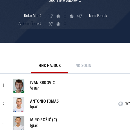
Suci: Piero Butorović.
Roko Miloš
Nino Penjak
13'
40'
Antonio Tomaš
30'
HNK HAJDUK
NK SOLIN
IVAN BRKOVIĆ
1
Vratar
ANTONIO TOMAŠ
2
30'
Igrač
MIRO BOŽIĆ
(C)
5
Igrač