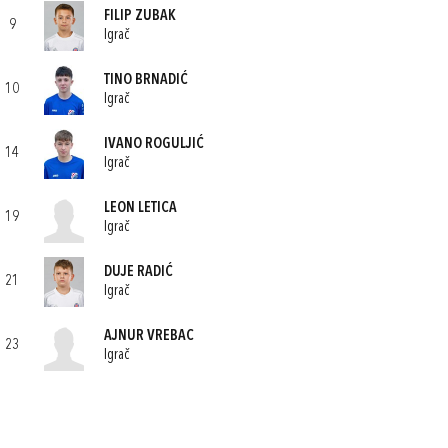
FILIP ZUBAK
9
Igrač
TINO BRNADIĆ
10
Igrač
IVANO ROGULJIĆ
14
Igrač
LEON LETICA
19
Igrač
DUJE RADIĆ
21
Igrač
AJNUR VREBAC
23
Igrač