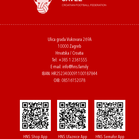
Ulica grada Vukovara 269A
10000 Zagreb
Hrvatska / Croatia
Tel:
+385 1 2361555
E-mail:
info@hns.family
IBAN: HR2523400091100187844
OIB: 08516152078
HNS Shop App
HNS Ulaznice App
HNS Semafor App