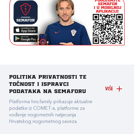
Politika privatnosti te
točnost i ispravci
VIŠE
podataka na Semaforu
Platforma hns.family prikazuje aktualne
podatke iz COMET-a, platforme za
vođenje nogometnih natjecanja
Hrvatskog nogometnog saveza.