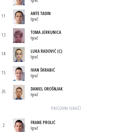
Igrač
ANTE TADIN
11
Igrač
TOMA JERKUNICA
13
Igrač
LUKA RADOVIĆ
(C)
14
Igrač
IVAN ŠKRABIĆ
15
Igrač
DANIEL OROŠNJAK
35
Igrač
PRIČUVNI IGRAČI
FRANE PROLIĆ
2
Igrač