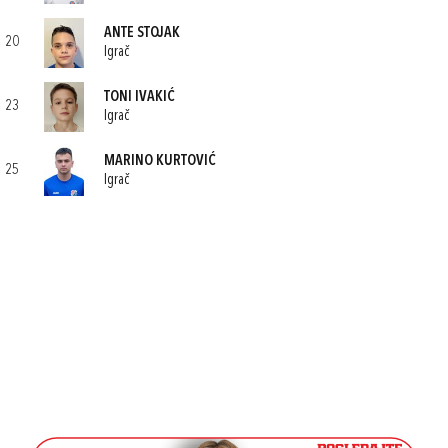
ANTE STOJAK
20
Igrač
TONI IVAKIĆ
23
Igrač
MARINO KURTOVIĆ
25
Igrač