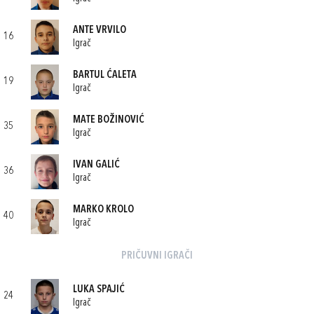
ANTE VRVILO
16
Igrač
BARTUL ĆALETA
19
Igrač
MATE BOŽINOVIĆ
35
Igrač
IVAN GALIĆ
36
Igrač
MARKO KROLO
40
Igrač
PRIČUVNI IGRAČI
LUKA SPAJIĆ
24
Igrač