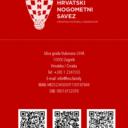
Ulica grada Vukovara 269A
10000 Zagreb
Hrvatska / Croatia
Tel:
+385 1 2361555
E-mail:
info@hns.family
IBAN: HR2523400091100187844
OIB: 08516152078