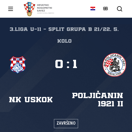
3.liga U-11 - Split grupa B 21/22, 5.
kolo
0
:
1
Poljičanin
NK Uskok
1921 II
ZAVRŠENO