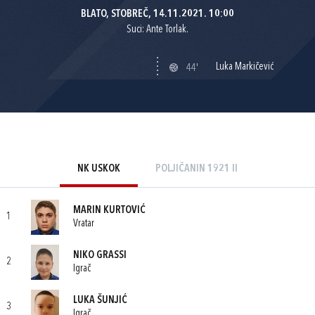
BLATO, STOBREČ, 14.11.2021. 10:00
Suci: Ante Torlak.
Luka Markičević
44'
NK USKOK
POLJIČANIN 1921 II
MARIN KURTOVIĆ
1
Vratar
NIKO GRASSI
2
Igrač
LUKA ŠUNJIĆ
3
Igrač