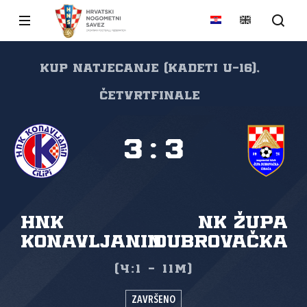
Kup natjecanje (kadeti U-16),
Četvrtfinale
3
:
3
HNK
NK Župa
Konavljanin
dubrovačka
(4:1 - 11m)
ZAVRŠENO