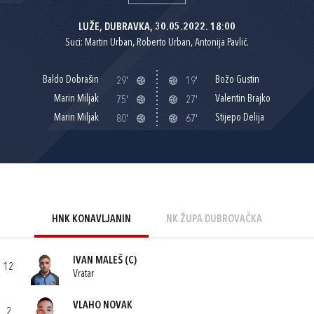
LUŽE, DUBRAVKA, 30.05.2022. 18:00
Suci: Martin Urban, Roberto Urban, Antonija Pavlić.
Baldo Dobrašin
Božo Gustin
29'
19'
Marin Miljak
Valentin Brajko
75'
27'
Marin Miljak
Stijepo Delija
80'
67'
HNK KONAVLJANIN
NK ŽUPA DUBROVAČKA
IVAN MALEŠ
(C)
12
Vratar
VLAHO NOVAK
2