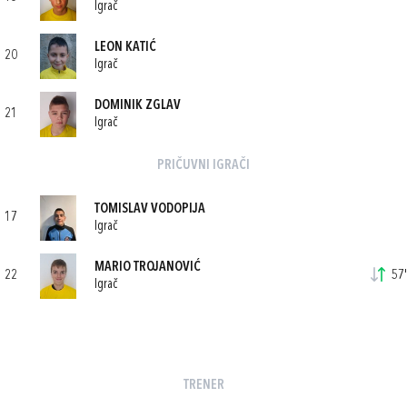
Igrač
LEON KATIĆ
20
Igrač
DOMINIK ZGLAV
21
Igrač
PRIČUVNI IGRAČI
TOMISLAV VODOPIJA
17
Igrač
MARIO TROJANOVIĆ
22
57'
Igrač
TRENER