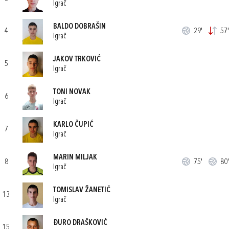
Igrač
BALDO DOBRAŠIN
4
29'
57'
Igrač
JAKOV TRKOVIĆ
5
Igrač
TONI NOVAK
6
Igrač
KARLO ČUPIĆ
7
Igrač
MARIN MILJAK
8
75'
80'
Igrač
TOMISLAV ŽANETIĆ
13
Igrač
ĐURO DRAŠKOVIĆ
15