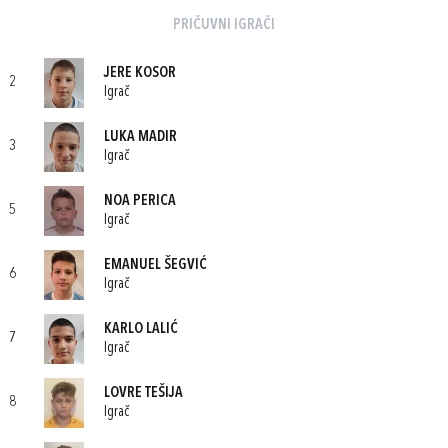
PRIČUVNI IGRAČI
JERE KOSOR
2
Igrač
LUKA MADIR
3
Igrač
NOA PERICA
5
Igrač
EMANUEL ŠEGVIĆ
6
Igrač
KARLO LALIĆ
7
Igrač
LOVRE TEŠIJA
8
Igrač