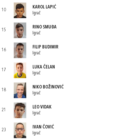
KAROL LAPIĆ
10
Igrač
RINO SMUĐA
15
Igrač
FILIP BUDIMIR
16
Igrač
LUKA ČELAN
17
Igrač
NIKO BOŽINOVIĆ
18
Igrač
LEO VIDAK
21
Igrač
IVAN ČOVIĆ
23
Igrač