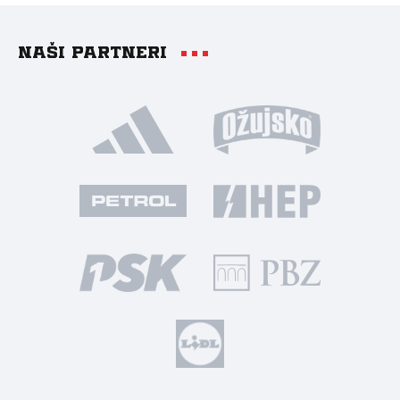
Naši partneri