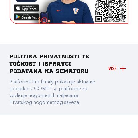
Politika privatnosti te
točnost i ispravci
VIŠE
podataka na Semaforu
Platforma hns.family prikazuje aktualne
podatke iz COMET-a, platforme za
vođenje nogometnih natjecanja
Hrvatskog nogometnog saveza.