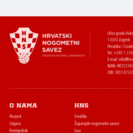
Ulica grada Vuk
10000 Zagreb
Hrvatska / Croati
Tel:
+385 1 23
E-mail:
info@hns
IBAN: HR2523
OIB: 08516152
O nama
HNS
Povijest
Središta
Uspjesi
Županijski nogometni savezi
Predsjednik
Suci