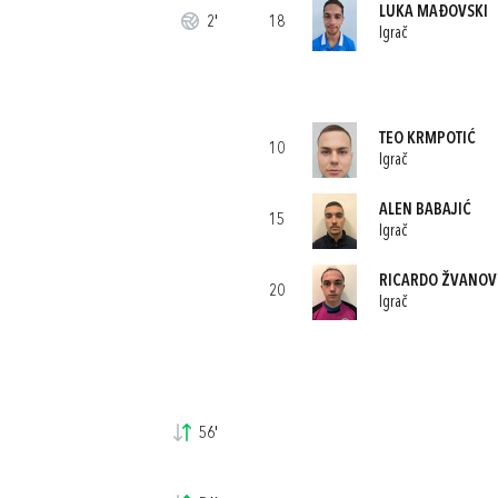
LUKA MAĐOVSKI
2'
18
Igrač
TEO KRMPOTIĆ
10
Igrač
ALEN BABAJIĆ
15
Igrač
RICARDO ŽVANOV
20
Igrač
56'