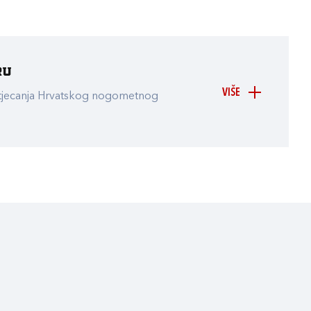
ru
VIŠE
atjecanja Hrvatskog nogometnog