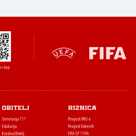
or App
Obitelj
Riznica
Generacija 111
Povijest HNS-a
Edukacija
Povijest Vatrenih
#JednaObitelj
FIFA SP 1998.