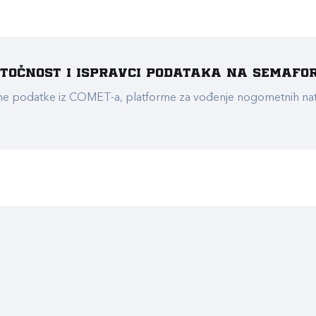
e točnost i ispravci podataka na Semafo
ualne podatke iz COMET-a, platforme za vođenje nogometnih n