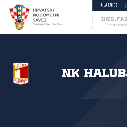
ULAZNICE
HNS.FA
Službena stranic
NK Halub