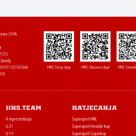
ovara 269A
a
61555
.family
HNS Shop App
HNS Ulaznice App
HNS Semaf
400091100187844
078
HNS.team
Natjecanja
A reprezentacija
Supersport HNL
U-21
Supersport Hrvatski kup
U-19
Supersport Superkup