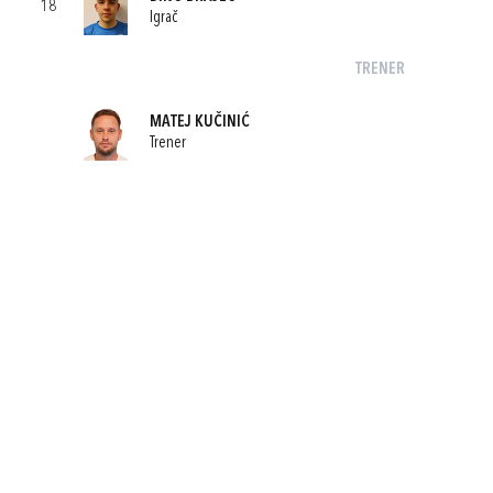
18
Igrač
TRENER
MATEJ KUČINIĆ
Trener