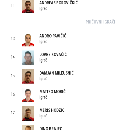
ANDREAS BOROVIČKIĆ
11
Igrač
PRIČUVNI IGRAČI
ANDRO PAVIČIĆ
13
Igrač
LOVRE KOVAČIĆ
14
Igrač
DAMJAN MILEUSNIĆ
15
Igrač
MATTEO MORIĆ
16
Igrač
MERIS HODŽIĆ
17
Igrač
DINO BRAJEC