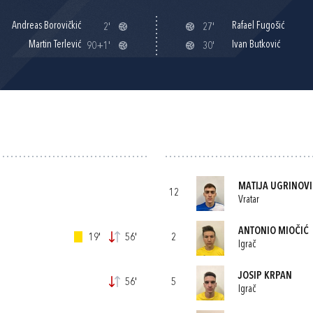
Andreas Borovičkić
Rafael Fugošić
2'
27'
Martin Terlević
Ivan Butković
90+1'
30'
MATIJA UGRINOVI
12
Vratar
ANTONIO MIOČIĆ
19'
56'
2
Igrač
JOSIP KRPAN
56'
5
Igrač