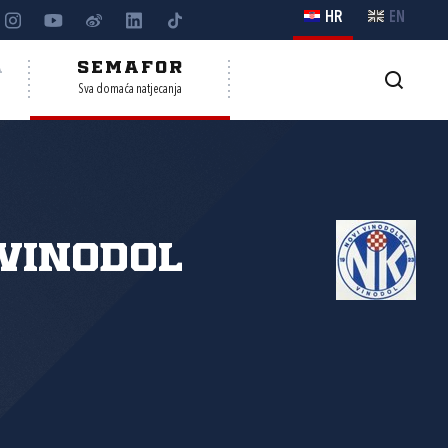
HR
EN
A
SEMAFOR
Sva domaća natjecanja
Vinodol