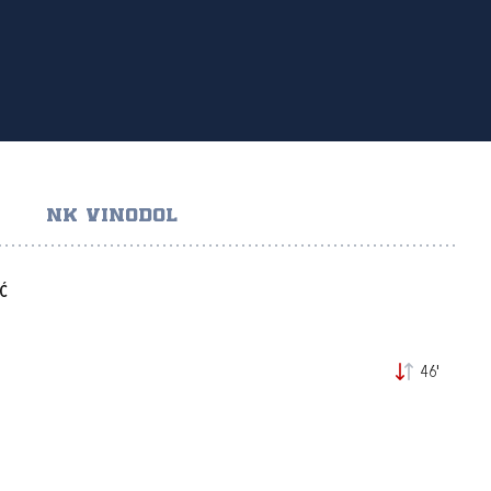
NK VINODOL
Ć
46'