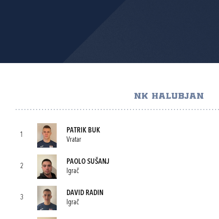
NK HALUBJAN
PATRIK BUK
1
Vratar
PAOLO SUŠANJ
2
Igrač
DAVID RADIN
3
Igrač