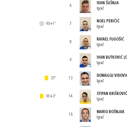
IVAN ŠUŠNJA
6
Igrač
NOEL PERIČIĆ
90+1'
7
Igrač
RAFAEL FUGOŠIĆ
8
Igrač
IVAN BUTKOVIĆ
(C
9
Igrač
DOMAGOJ VIDOVI
37'
13
Igrač
STIPAN KRIŠKOVI
90+3'
14
Igrač
MARIO BOŠNJAK
16
Igrač