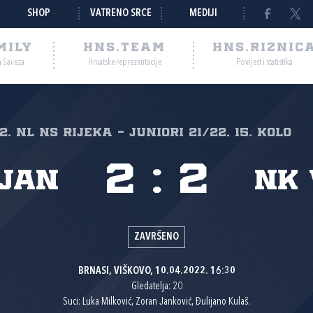
SHOP
VATRENO SRCE
MEDIJI
MILY
HNS.TEAM
HNS.RIZNIC
a Saveza
Hrvatske reprezentacije
Povijest i statistika
2. NL NS Rijeka - juniori 21/22, 15. kolo
2
:
2
jan
NK 
ZAVRŠENO
BRNASI, VIŠKOVO, 10.04.2022. 16:30
Gledatelja: 20
Suci: Luka Milković, Zoran Janković, Đulijano Kulaš.