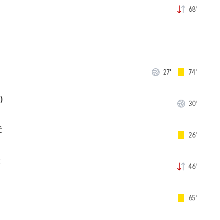
68'
27'
74'
)
30'
Ć
26'
Ć
46'
65'