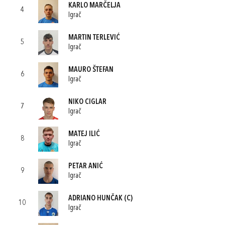
KARLO MARČELJA
4
Igrač
MARTIN TERLEVIĆ
5
Igrač
MAURO ŠTEFAN
6
Igrač
NIKO CIGLAR
7
Igrač
MATEJ ILIĆ
8
Igrač
PETAR ANIĆ
9
Igrač
ADRIANO HUNČAK
(C)
10
Igrač