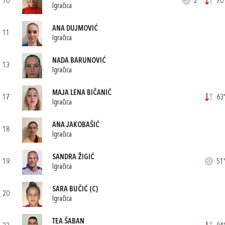
10
2'
70'
Igračica
ANA DUJMOVIĆ
11
Igračica
NADA BARUNOVIĆ
13
Igračica
MAJA LENA BIČANIĆ
17
63'
Igračica
ANA JAKOBAŠIĆ
18
Igračica
SANDRA ŽIGIĆ
19
51'
Igračica
SARA BUČIĆ
(C)
20
Igračica
TEA ŠABAN