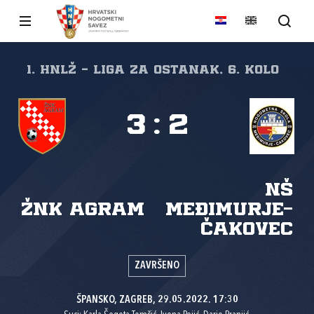
1. HNLŽ - Liga za ostanak, 6. kolo
3
:
2
NŠ
ŽNK Agram
Međimurje-
Čakovec
ZAVRŠENO
ŠPANSKO, ZAGREB, 29.05.2022. 17:30