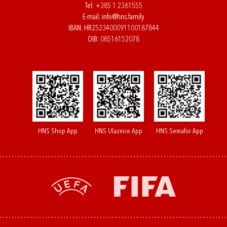
Tel:
+385 1 2361555
E-mail:
info@hns.family
IBAN: HR2523400091100187844
OIB: 08516152078
HNS Shop App
HNS Ulaznice App
HNS Semafor App