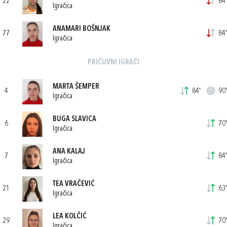
22
84'
Igračica
ANAMARI BOŠNJAK
77
84'
Igračica
PRIČUVNI IGRAČI
MARTA ŠEMPER
4
84'
90'
Igračica
BUGA SLAVICA
6
70'
Igračica
ANA KALAJ
7
84'
Igračica
TEA VRAČEVIĆ
21
63'
Igračica
LEA KOLČIĆ
29
70'
Igračica