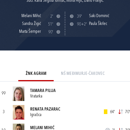
Suci: Karla Šegota Tomšić, Ivona Pejić, Dario Pranjić.
Melani Mihić
Saki Dominić
2'
39'
Sandra Žigić
Paula Škrlec
51'
90+2'
Marta Šemper
90'
ŽNK AGRAM
NŠ MEĐIMURJE-ČAKOVEC
TAMARA PILIJA
99
Vratarka
RENATA PAZARAC
3
64'
70'
Igračica
MELANI MIHIĆ