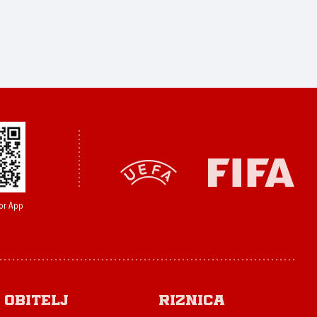
or App
Obitelj
Riznica