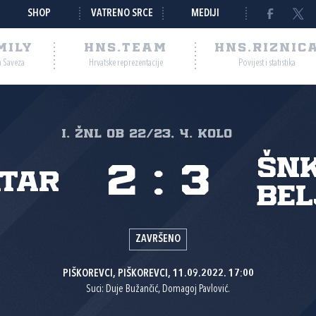
SHOP
VATRENO SRCE
MEDIJI
MILY
HNS.TEAM
HNS.RIZNIC
a Saveza
Hrvatske reprezentacije
Povijest i statistika
I. ŽNL OB 22/23, 4. kolo
ŠNK
2
:
3
atar
Bel
ZAVRŠENO
PIŠKOREVCI, PIŠKOREVCI, 11.09.2022. 17:00
Suci: Duje Bužančić, Domagoj Pavlović.