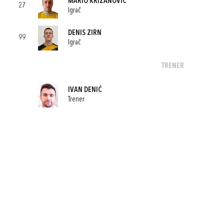
MARIO KRIŽANOVIĆ
27
Igrač
DENIS ZIRN
99
Igrač
TRENER
IVAN DENIĆ
Trener