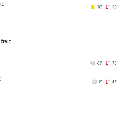
IĆ
30'
90'
NČEVIĆ
63'
73'
Ć
8'
46'