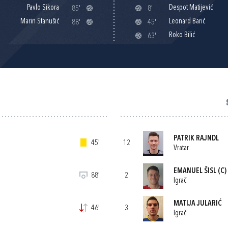
Pavlo Sikora
Despot Matijević
85'
8'
Marin Stanušić
Leonard Barić
88'
45'
Roko Bilić
63'
PATRIK RAJNDL
45'
12
Vratar
EMANUEL ŠISL
(C)
88'
2
Igrač
MATIJA JULARIĆ
46'
3
Igrač