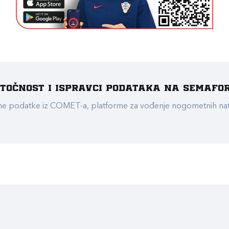
e točnost i ispravci podataka na Semafo
ualne podatke iz COMET-a, platforme za vođenje nogometnih n