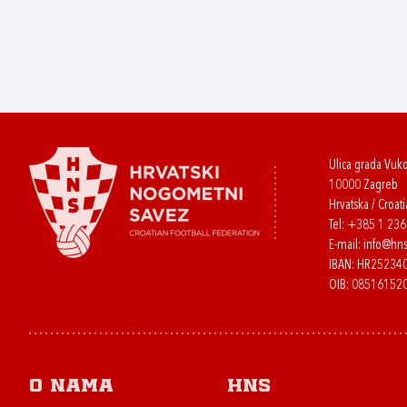
Ulica grada Vuk
10000 Zagreb
Hrvatska / Croati
Tel:
+385 1 23
E-mail:
info@hns
IBAN: HR2523
OIB: 08516152
O nama
HNS