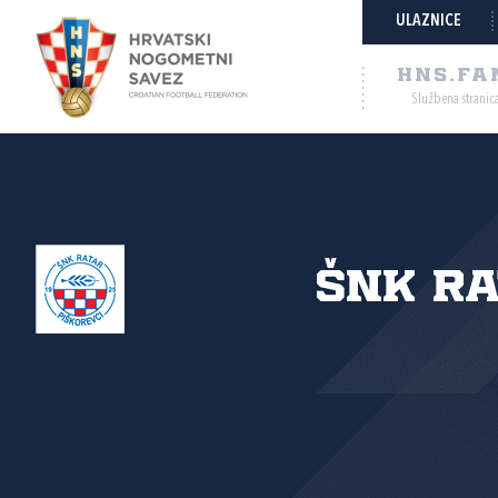
ULAZNICE
HNS.FA
Službena stranic
ŠNK R