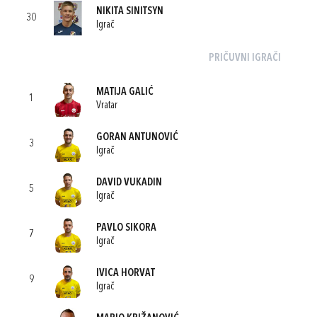
NIKITA SINITSYN
30
Igrač
PRIČUVNI IGRAČI
MATIJA GALIĆ
1
Vratar
GORAN ANTUNOVIĆ
3
Igrač
DAVID VUKADIN
5
Igrač
PAVLO SIKORA
7
Igrač
IVICA HORVAT
9
Igrač