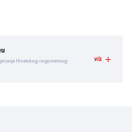
ru
VIŠE
atjecanja Hrvatskog nogometnog