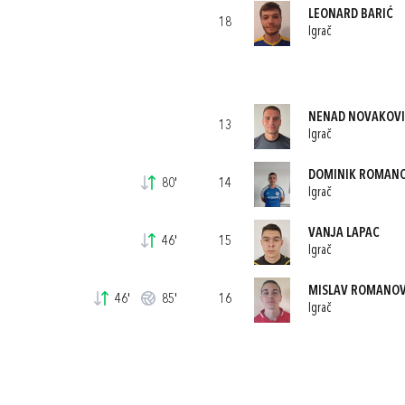
LEONARD BARIĆ
18
Igrač
NENAD NOVAKOV
13
Igrač
DOMINIK ROMANO
80'
14
Igrač
VANJA LAPAC
46'
15
Igrač
MISLAV ROMANOV
46'
85'
16
Igrač