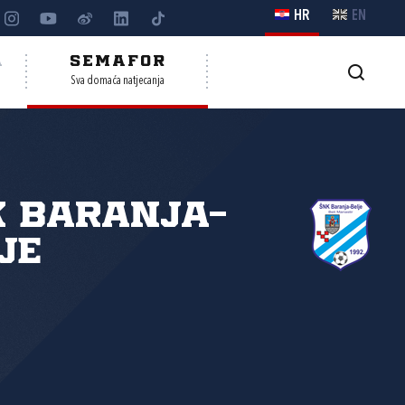
HR
EN
A
SEMAFOR
Sva domaća natjecanja
 Baranja-
je