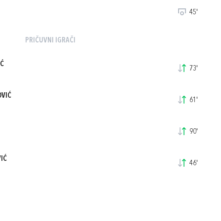
45'
PRIČUVNI IGRAČI
IĆ
73'
VIĆ
61'
90'
IĆ
46'