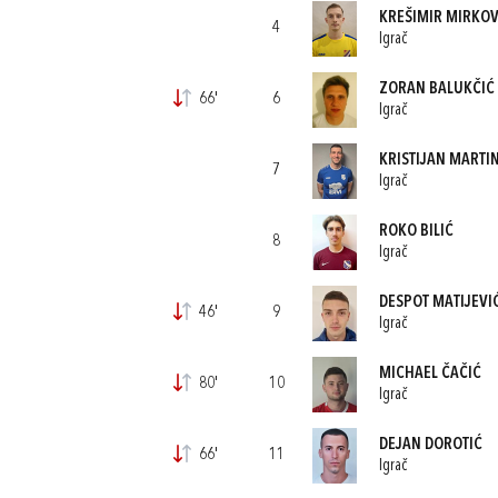
KREŠIMIR MIRKOV
4
Igrač
ZORAN BALUKČIĆ
66'
6
Igrač
KRISTIJAN MARTI
7
Igrač
ROKO BILIĆ
8
Igrač
DESPOT MATIJEVI
46'
9
Igrač
MICHAEL ČAČIĆ
80'
10
Igrač
DEJAN DOROTIĆ
66'
11
Igrač