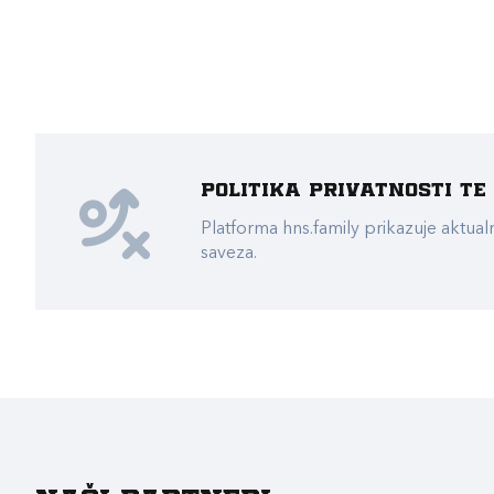
Politika privatnosti t
Platforma hns.family prikazuje akt
saveza.