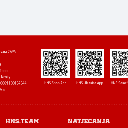
ovara 269A
a
61555
.family
HNS Shop App
HNS Ulaznice App
HNS Semaf
400091100187844
078
HNS.team
Natjecanja