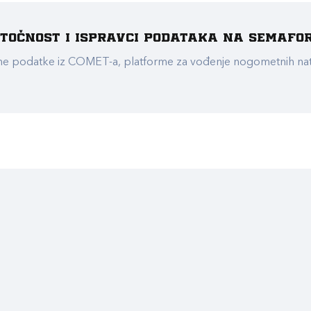
e točnost i ispravci podataka na Semafo
ualne podatke iz COMET-a, platforme za vođenje nogometnih n