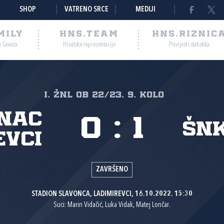
SHOP
VATRENO SRCE
MEDIJI
MILY
HNS.TEAM
HNS.RIZNIC
a Saveza
Hrvatske reprezentacije
Povijest i statistika
I. ŽNL OB 22/23, 9. kolo
nac
0
:
1
ŠNK
evci
ZAVRŠENO
STADION SLAVONCA, LADIMIREVCI, 16.10.2022. 15:30
Suci: Marin Vidačić, Luka Vidak, Matej Lončar.