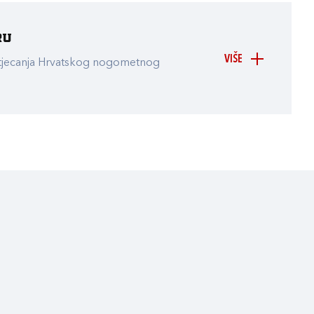
ru
VIŠE
atjecanja Hrvatskog nogometnog