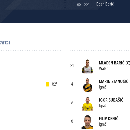
Dean Bekić
88'
VCI
MLADEN BARIĆ
(C
21
Vratar
MARIN STANUŠIĆ
82'
4
Igrač
IGOR SUBAŠIĆ
6
Igrač
FILIP DENIĆ
8
Igrač