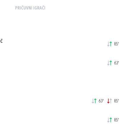
PRIČUVNI IGRAČI
IĆ
85'
63'
63'
85'
85'