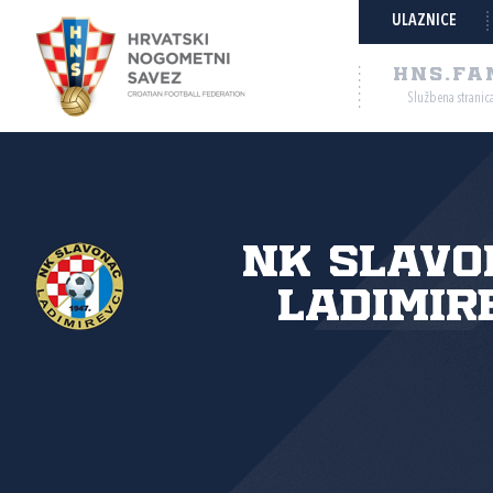
ULAZNICE
HNS.FA
Službena stranic
NK Slavo
Ladimir