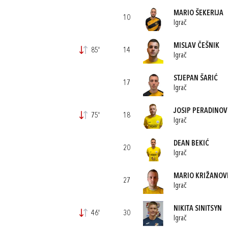
MARIO ŠEKERIJA
10
Igrač
MISLAV ČEŠNIK
85'
14
Igrač
STJEPAN ŠARIĆ
17
Igrač
JOSIP PERADINOV
75'
18
Igrač
DEAN BEKIĆ
20
Igrač
MARIO KRIŽANOV
27
Igrač
NIKITA SINITSYN
46'
30
Igrač