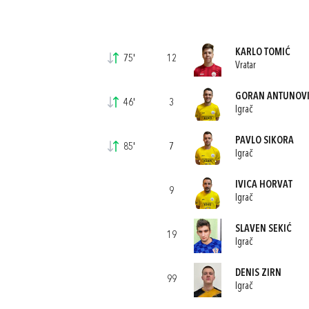
KARLO TOMIĆ
75'
12
Vratar
GORAN ANTUNOV
46'
3
Igrač
PAVLO SIKORA
85'
7
Igrač
IVICA HORVAT
9
Igrač
SLAVEN SEKIĆ
19
Igrač
DENIS ZIRN
99
Igrač