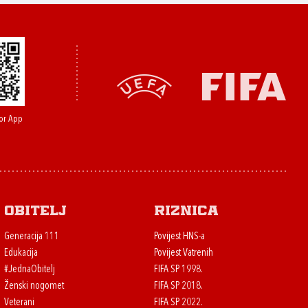
or App
Obitelj
Riznica
Generacija 111
Povijest HNS-a
Edukacija
Povijest Vatrenih
#JednaObitelj
FIFA SP 1998.
Ženski nogomet
FIFA SP 2018.
Veterani
FIFA SP 2022.