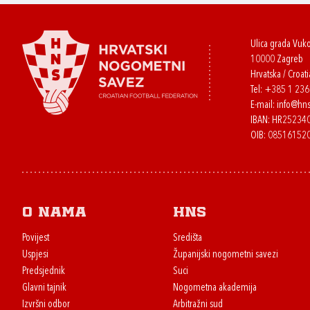
Ulica grada Vuk
10000 Zagreb
Hrvatska / Croati
Tel:
+385 1 23
E-mail:
info@hns
IBAN: HR2523
OIB: 08516152
O nama
HNS
Povijest
Središta
Uspjesi
Županijski nogometni savezi
Predsjednik
Suci
Glavni tajnik
Nogometna akademija
Izvršni odbor
Arbitražni sud