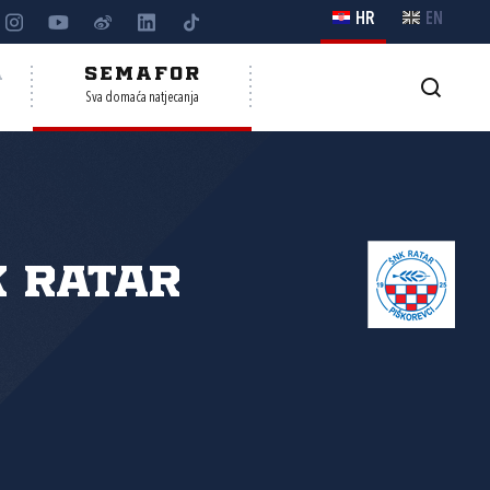
HR
EN
A
SEMAFOR
Sva domaća natjecanja
 Ratar