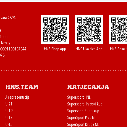
ovara 269A
a
61555
.family
HNS Shop App
HNS Ulaznice App
HNS Semaf
400091100187844
078
HNS.team
Natjecanja
A reprezentacija
Supersport HNL
U-21
Supersport Hrvatski kup
U-19
Supersport Superkup
U-17
SuperSport Prva NL
U-15
SuperSport Druga NL