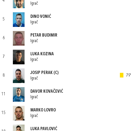
4
Igrač
DINO VONIĆ
5
Igrač
PETAR BUDIMIR
6
Igrač
LUKA KOZINA
7
Igrač
JOSIP PERAK
(C)
8
79'
Igrač
DAVOR KOVAČEVIĆ
11
Igrač
MARKO LOVRO
15
Igrač
LUKA PAVLOVIĆ