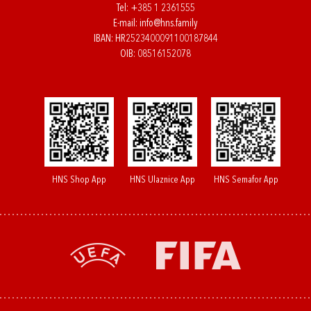
Tel:
+385 1 2361555
E-mail:
info@hns.family
IBAN: HR2523400091100187844
OIB: 08516152078
HNS Shop App
HNS Ulaznice App
HNS Semafor App