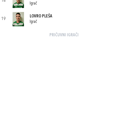
18
Igrač
LOVRO PLEŠA
19
Igrač
PRIČUVNI IGRAČI