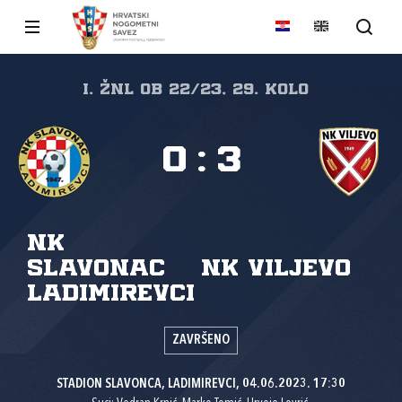
I. ŽNL OB 22/23, 29. kolo
0
:
3
NK
Slavonac
NK Viljevo
Ladimirevci
ZAVRŠENO
STADION SLAVONCA, LADIMIREVCI, 04.06.2023. 17:30