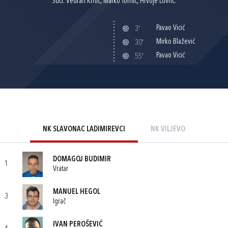
Suci: Vedran Krnić, Marko Tomić, Hrvoje Lovrić.
Pavao Vicić
3'
Mirko Blažević
30'
Pavao Vicić
55'
NK SLAVONAC LADIMIREVCI
NK VILJEVO
DOMAGOJ BUDIMIR
1
Vratar
MANUEL HEGOL
3
Igrač
IVAN PEROŠEVIĆ