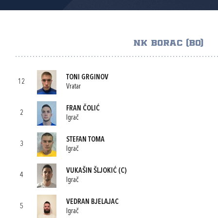
NK BORAC (BO)
TONI GRGINOV
12
Vratar
FRAN ČOLIĆ
2
Igrač
STEFAN TOMA
3
Igrač
VUKAŠIN ŠLJOKIĆ
(C)
4
Igrač
VEDRAN BJELAJAC
5
Igrač