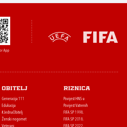
or App
Obitelj
Riznica
Generacija 111
Povijest HNS-a
Edukacija
Povijest Vatrenih
#JednaObitelj
FIFA SP 1998.
Ženski nogomet
FIFA SP 2018.
Veterani
FIFA SP 2022.