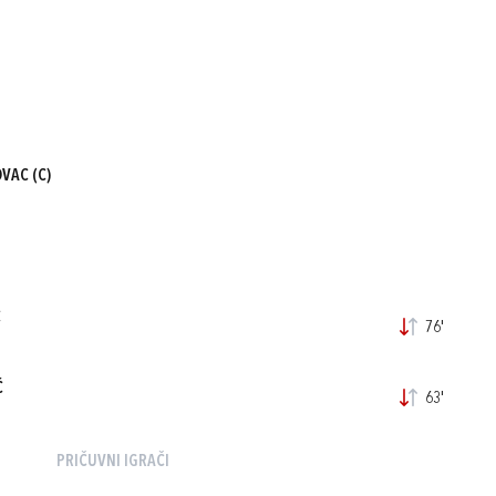
OVAC
(C)
Ć
76'
Ć
63'
PRIČUVNI IGRAČI