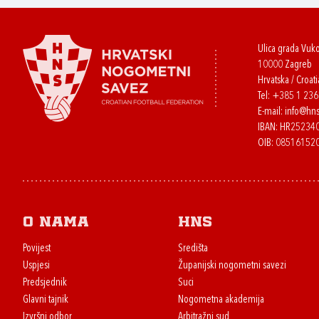
Ulica grada Vuk
10000 Zagreb
Hrvatska / Croati
Tel:
+385 1 23
E-mail:
info@hns
IBAN: HR2523
OIB: 08516152
O nama
HNS
Povijest
Središta
Uspjesi
Županijski nogometni savezi
Predsjednik
Suci
Glavni tajnik
Nogometna akademija
Izvršni odbor
Arbitražni sud