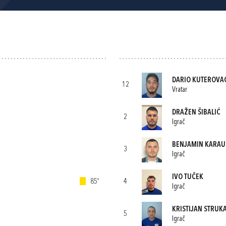
DARIO KUTEROVA
12
Vratar
DRAŽEN ŠIBALIĆ
2
Igrač
BENJAMIN KARAU
3
Igrač
IVO TUČEK
85'
4
Igrač
KRISTIJAN STRUK
5
Igrač