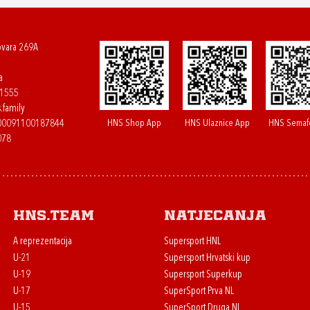
ovara 269A
a
61555
.family
HNS Shop App
HNS Ulaznice App
HNS Semaf
400091100187844
078
HNS.team
Natjecanja
A reprezentacija
Supersport HNL
U-21
Supersport Hrvatski kup
U-19
Supersport Superkup
U-17
SuperSport Prva NL
U-15
SuperSport Druga NL