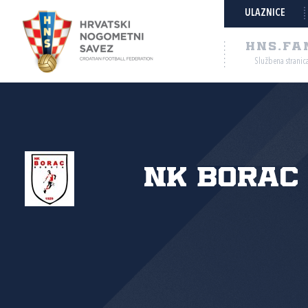
ULAZNICE
HNS.FA
Službena stranic
NK Borac 