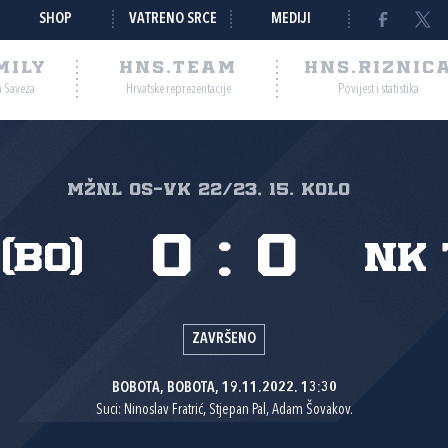
SHOP
VATRENO SRCE
MEDIJI
MILY
HNS.TEAM
HNS.RIZNIC
a Saveza
Hrvatske reprezentacije
Povijest i statistika
MŽNL Os-Vk 22/23, 15. kolo
0
:
0
(Bo)
NK 
ZAVRŠENO
BOBOTA, BOBOTA, 19.11.2022. 13:30
Suci: Ninoslav Fratrić, Stjepan Pal, Adam Šovakov.