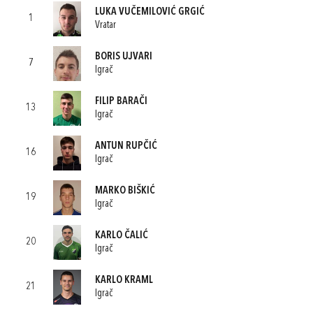
LUKA VUČEMILOVIĆ GRGIĆ
1
Vratar
BORIS UJVARI
7
Igrač
FILIP BARAČI
13
Igrač
ANTUN RUPČIĆ
16
Igrač
MARKO BIŠKIĆ
19
Igrač
KARLO ČALIĆ
20
Igrač
KARLO KRAML
21
Igrač