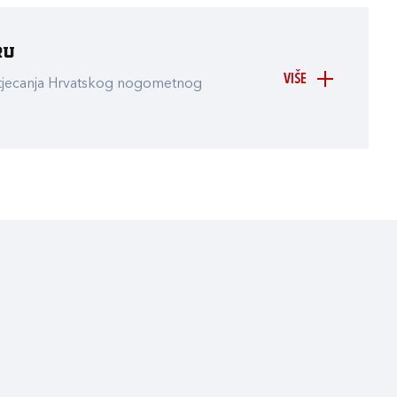
ru
VIŠE
atjecanja Hrvatskog nogometnog