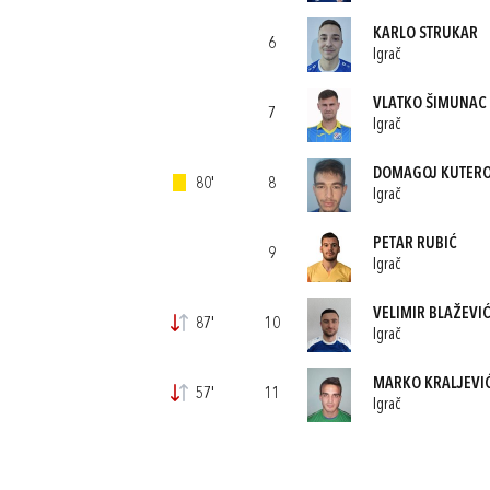
KARLO STRUKAR
6
Igrač
VLATKO ŠIMUNAC
7
Igrač
DOMAGOJ KUTER
80'
8
Igrač
PETAR RUBIĆ
9
Igrač
VELIMIR BLAŽEVI
87'
10
Igrač
MARKO KRALJEVI
57'
11
Igrač