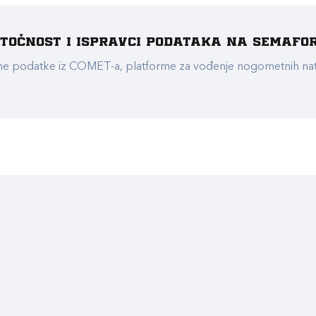
e točnost i ispravci podataka na Semafo
ualne podatke iz COMET-a, platforme za vođenje nogometnih n