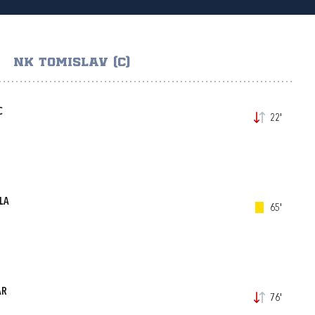
NK TOMISLAV (C)
C
22'
LA
65'
AR
76'