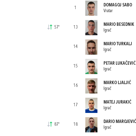
DOMAGOJ SABO
1
Vratar
MARIO BESEDNIK
57'
13
Igrač
MARIO TURKALJ
14
Igrač
PETAR LUKAČEVIĆ
15
Igrač
MARKO LJALJIĆ
16
Igrač
MATEJ JURAKIĆ
17
Igrač
DARIO MAROJEVI
87'
18
Igrač