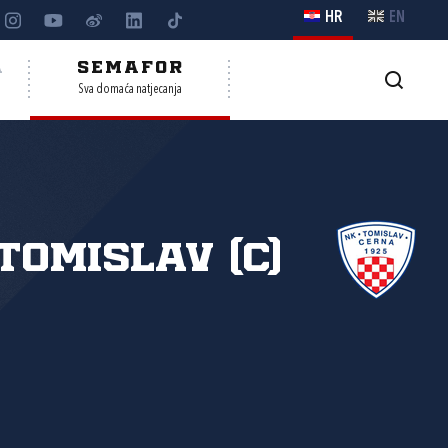
HR
EN
A
SEMAFOR
Sva domaća natjecanja
Tomislav (C)