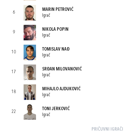
MARIN PETROVIĆ
6
Igrač
NIKOLA POPIN
9
Igrač
TOMISLAV NAĐ
10
Igrač
SRĐAN MILOVANOVIĆ
17
Igrač
MIHAJLO AJDUKOVIĆ
18
Igrač
TONI JERKOVIĆ
22
Igrač
PRIČUVNI IGRAČI