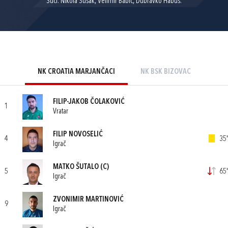
Suci: Nikola Šušak, Velimir Babić, Dubravko Habus.
NK CROATIA MARJANČACI
NK BSK BIZOVAC
FILIP-JAKOB ČOLAKOVIĆ
1
Vratar
FILIP NOVOSELIĆ
4
35'
Igrač
MATKO ŠUTALO
(C)
5
65'
Igrač
ZVONIMIR MARTINOVIĆ
9
Igrač