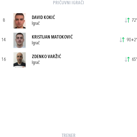
PRIČUVNI IGRAČI
DAVID KOKIĆ
8
72'
Igrač
KRISTIJAN MATOKOVIĆ
14
90+2'
Igrač
ZDENKO VARŽIĆ
16
65'
Igrač
TRENER