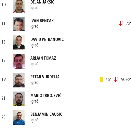
DEJAN JAKŠIĆ
10
Igrač
IVAN BENCAK
11
72'
Igrač
DAVID PETRANOVIĆ
15
Igrač
ARIJAN TOMAZ
17
Igrač
PETAR VURDELJA
19
45'
90+2'
Igrač
MARIO TRBOJEVIĆ
21
Igrač
BENJAMIN ČAUŠIĆ
23
Igrač