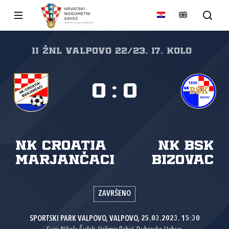
II ŽNL VALPOVO 22/23, 17. kolo
0
:
0
NK Croatia
NK BSK
Marjančaci
Bizovac
ZAVRŠENO
SPORTSKI PARK VALPOVO, VALPOVO, 25.03.2023. 15:30