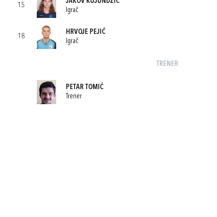
JAKOV KUJUNDŽIĆ
15
Igrač
HRVOJE PEJIĆ
18
Igrač
TRENER
PETAR TOMIĆ
Trener