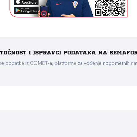
e točnost i ispravci podataka na Semafo
ualne podatke iz COMET-a, platforme za vođenje nogometnih n