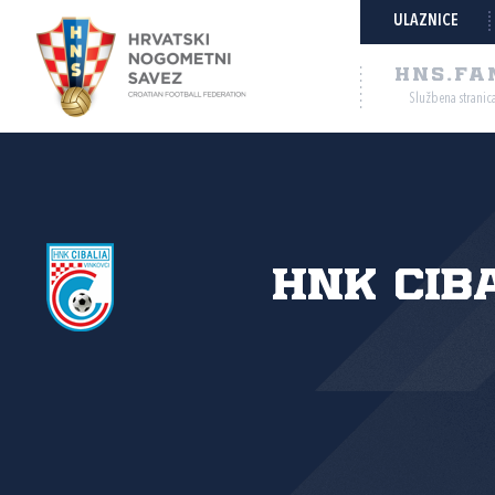
ULAZNICE
HNS.FA
Službena stranic
HNK Cib