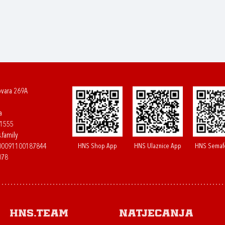
ovara 269A
a
61555
.family
HNS Shop App
HNS Ulaznice App
HNS Semaf
400091100187844
078
HNS.team
Natjecanja