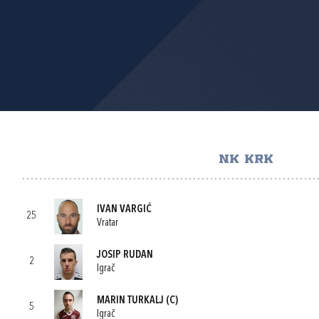
NK KRK
IVAN VARGIĆ
25
Vratar
JOSIP RUDAN
2
Igrač
MARIN TURKALJ
(C)
5
Igrač