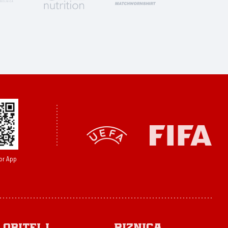
or App
Obitelj
Riznica