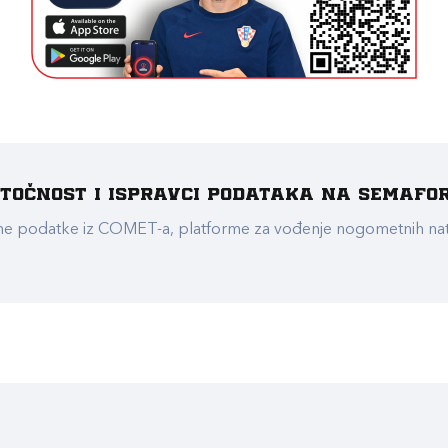
e točnost i ispravci podataka na Semafo
ualne podatke iz COMET-a, platforme za vođenje nogometnih n