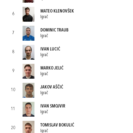
MATEO KLENOVŠEK
6
Igrač
DOMINIC TRAUB
7
Igrač
IVAN LUCIĆ
8
Igrač
MARKO JELIĆ
9
Igrač
JAKOV AŠČIĆ
10
Igrač
IVAN SMOJVIR
11
Igrač
TOMISLAV BOKULIĆ
20
Igrač