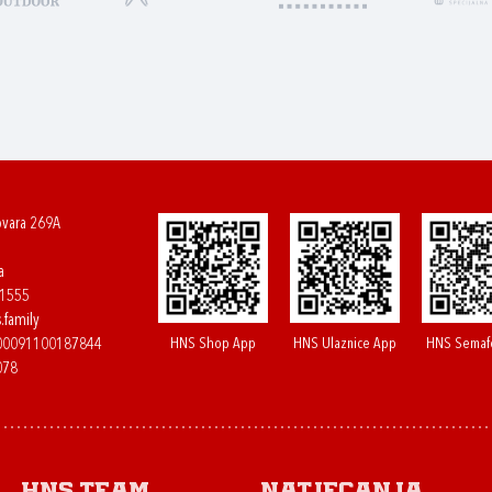
ovara 269A
a
61555
.family
HNS Shop App
HNS Ulaznice App
HNS Semaf
400091100187844
078
HNS.team
Natjecanja