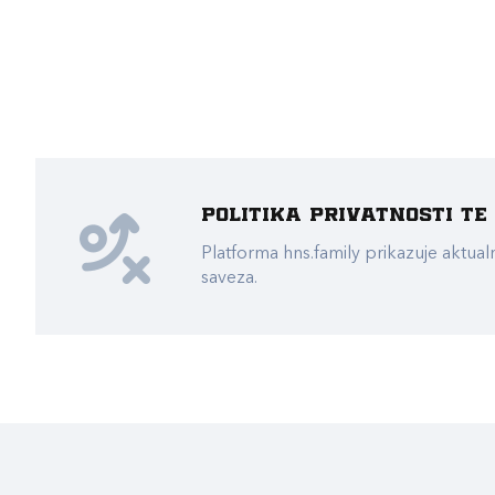
Politika privatnosti t
Platforma hns.family prikazuje akt
saveza.