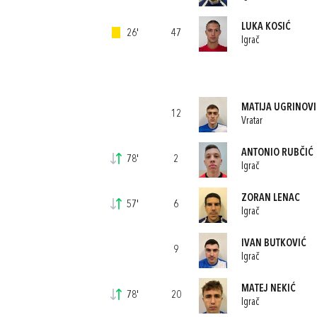
LUKA KOSIĆ
26'
47
Igrač
MATIJA UGRINOVI
12
Vratar
ANTONIO RUBČIĆ
78'
2
Igrač
ZORAN LENAC
57'
6
Igrač
IVAN BUTKOVIĆ
9
Igrač
MATEJ NEKIĆ
78'
20
Igrač