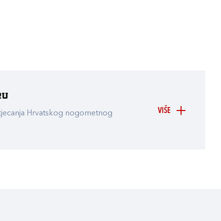
ru
VIŠE
atjecanja Hrvatskog nogometnog