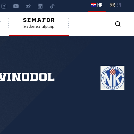
HR
EN
A
SEMAFOR
Sva domaća natjecanja
Vinodol