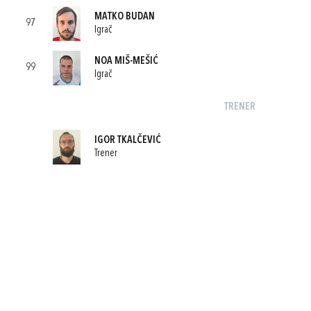
MATKO BUDAN
97
Igrač
NOA MIŠ-MEŠIĆ
99
Igrač
TRENER
IGOR TKALČEVIĆ
Trener