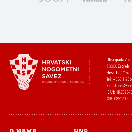
Ulica grada Vuk
10000 Zagreb
Hrvatska / Croati
Tel:
+385 1 23
E-mail:
info@hns
IBAN: HR2523
OIB: 08516152
O nama
HNS