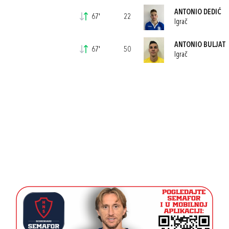
ANTONIO DEDIĆ
67'
22
Igrač
ANTONIO BULJAT
67'
50
Igrač