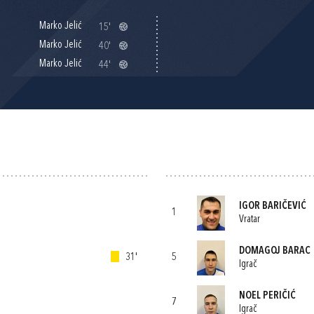
Marko Jelić
15'
Marko Jelić
40'
Marko Jelić
44'
IGOR BARIČEVIĆ
1
Vratar
DOMAGOJ BARAC
31'
5
Igrač
NOEL PERIČIĆ
7
Igrač