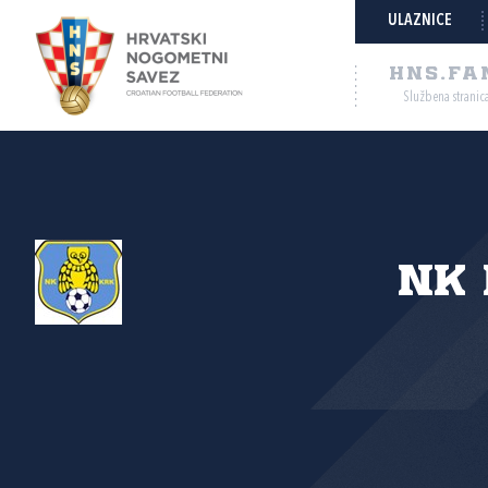
ULAZNICE
HNS.FA
Službena stranic
NK