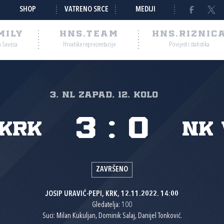
SHOP
VATRENO SRCE
MEDIJI
MILY
HNS.TEAM
HNS.RIZNIC
a Saveza
Hrvatske reprezentacije
Povijest i statistika
3. NL Zapad, 12. kolo
3
:
0
 Krk
NK 
ZAVRŠENO
JOSIP URAVIĆ-PEPI, KRK, 12.11.2022. 14:00
Gledatelja: 100
Suci: Milan Kukuljan, Dominik Salaj, Danijel Tonković.