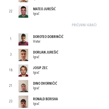
MATEO JUREŠIĆ
22
Igrač
PRIČUVNI IGRAČI
DOROTEO DOBRINČIĆ
1
Vratar
DORIJAN JUREŠIĆ
3
Igrač
JOSIP ZEC
18
Igrač
DINO DVORNIČIĆ
21
Igrač
RONALD BERISHA
23
Igrač