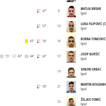
MATIJA BRDAR
67'
8
Igrač
LUKA FILIPOVIĆ
(C
57'
10
Igrač
BORNA TONKOVIĆ
47'
78'
14
Igrač
JOSIP BURŠIĆ
15'
40'
44'
67'
17
Igrač
SANJIN GRBAC
19
Igrač
MARTIN BOGDANI
78'
21
Igrač
ŽELJKO TOMIĆ
23
Igrač