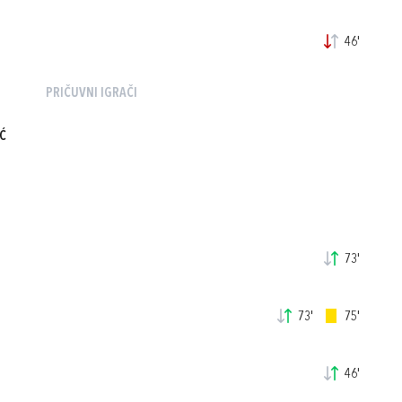
46'
PRIČUVNI IGRAČI
Ć
73'
73'
75'
46'