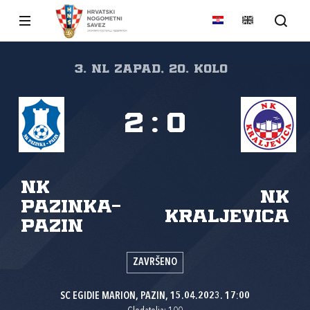
3. NL Zapad, 20. kolo
2
:
0
NK
NK
Pazinka-
Kraljevica
Pazin
ZAVRŠENO
SC EGIDIE MARION, PAZIN, 15.04.2023. 17:00