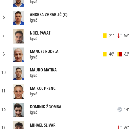
Igrač
ANDREA ZGRABLIĆ
(C)
6
Igrač
NOEL PAVAT
7
21'
56'
Igrač
MANUEL RUDELA
8
48'
62'
Igrač
MAURO MATIKA
10
Igrač
MAIKOL PRENC
11
Igrač
DOMINIK ŽGOMBA
16
14'
Igrač
MIHAEL SLIVAR
17
60'