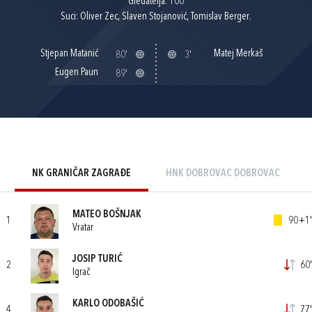
Gledatelja: 100
Suci: Oliver Zec, Slaven Stojanović, Tomislav Berger.
Stjepan Matanić
Matej Merkaš
80'
3'
Eugen Paun
89'
NK GRANIČAR ZAGRAĐE
HNK DOBROVAC DOBROVAC
MATEO BOŠNJAK
1
90+1'
Vratar
JOSIP TURIĆ
2
60'
Igrač
KARLO ODOBAŠIĆ
4
77'