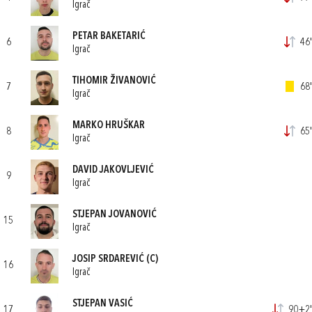
Igrač
PETAR BAKETARIĆ
6
46'
Igrač
TIHOMIR ŽIVANOVIĆ
7
68'
Igrač
MARKO HRUŠKAR
8
65'
Igrač
DAVID JAKOVLJEVIĆ
9
Igrač
STJEPAN JOVANOVIĆ
15
Igrač
JOSIP SRDAREVIĆ
(C)
16
Igrač
STJEPAN VASIĆ
17
90+2'