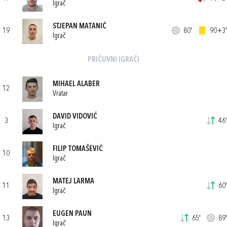
Igrač
STJEPAN MATANIĆ
19
80'
90+3'
Igrač
PRIČUVNI IGRAČI
MIHAEL ALABER
12
Vratar
DAVID VIDOVIĆ
3
46'
Igrač
FILIP TOMAŠEVIĆ
10
Igrač
MATEJ LARMA
11
60'
Igrač
EUGEN PAUN
13
65'
89'
Igrač