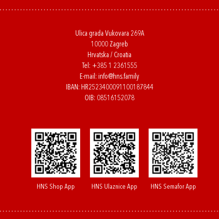
Ulica grada Vukovara 269A
10000 Zagreb
Hrvatska / Croatia
Tel:
+385 1 2361555
E-mail:
info@hns.family
IBAN: HR2523400091100187844
OIB: 08516152078
HNS Shop App
HNS Ulaznice App
HNS Semafor App