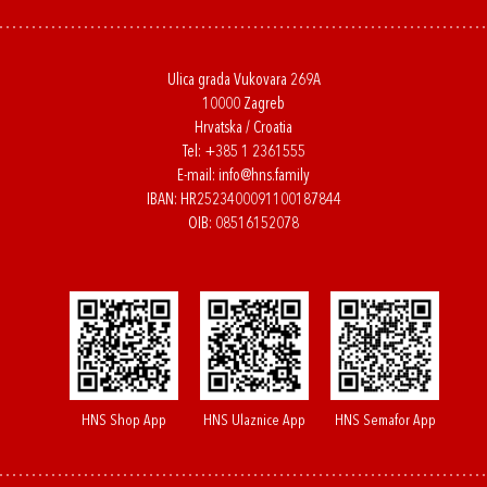
Ulica grada Vukovara 269A
10000 Zagreb
Hrvatska / Croatia
Tel:
+385 1 2361555
E-mail:
info@hns.family
IBAN: HR2523400091100187844
OIB: 08516152078
HNS Shop App
HNS Ulaznice App
HNS Semafor App