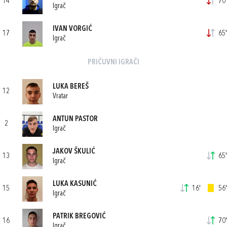
14
70'
Igrač
IVAN VORGIĆ
17
65'
Igrač
PRIČUVNI IGRAČI
LUKA BEREŠ
12
Vratar
ANTUN PASTOR
2
Igrač
JAKOV ŠKULIĆ
13
65'
Igrač
LUKA KASUNIĆ
15
16'
56'
Igrač
PATRIK BREGOVIĆ
16
70'
Igrač