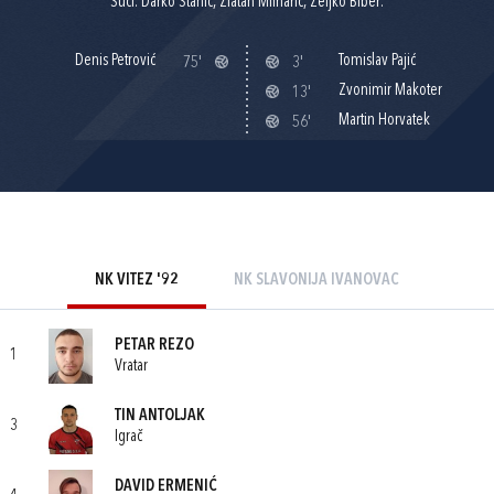
Suci: Darko Stanić, Zlatan Mlinarić, Željko Biber.
Denis Petrović
Tomislav Pajić
75'
3'
Zvonimir Makoter
13'
Martin Horvatek
56'
NK VITEZ '92
NK SLAVONIJA IVANOVAC
PETAR REZO
1
Vratar
TIN ANTOLJAK
3
Igrač
DAVID ERMENIĆ