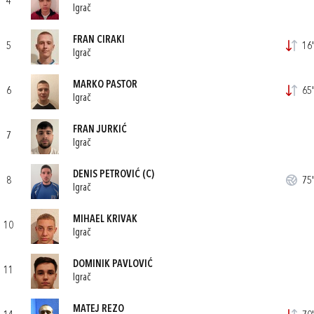
4
Igrač
FRAN CIRAKI
5
16'
Igrač
MARKO PASTOR
6
65'
Igrač
FRAN JURKIĆ
7
Igrač
DENIS PETROVIĆ
(C)
8
75'
Igrač
MIHAEL KRIVAK
10
Igrač
DOMINIK PAVLOVIĆ
11
Igrač
MATEJ REZO