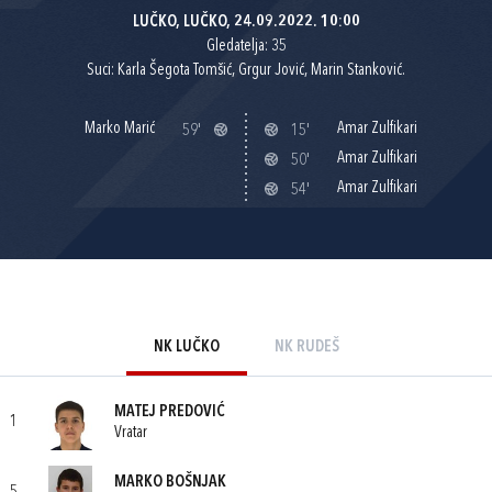
LUČKO, LUČKO, 24.09.2022. 10:00
Gledatelja: 35
Suci: Karla Šegota Tomšić, Grgur Jović, Marin Stanković.
Marko Marić
Amar Zulfikari
59'
15'
Amar Zulfikari
50'
Amar Zulfikari
54'
NK LUČKO
NK RUDEŠ
MATEJ PREDOVIĆ
1
Vratar
MARKO BOŠNJAK