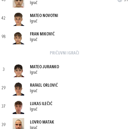
40
59'
Igrač
MATEO NOVOTNI
42
Igrač
FRAN MIKOVIĆ
98
Igrač
PRIČUVNI IGRAČI
MATEO JURANKO
3
Igrač
RAFAEL ORLOVIĆ
29
Igrač
LUKAS ILEČIĆ
37
Igrač
LOVRO MATAK
39
Igrač