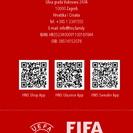
Ulica grada Vukovara 269A
10000 Zagreb
Hrvatska / Croatia
Tel:
+385 1 2361555
E-mail:
info@hns.family
IBAN: HR2523400091100187844
OIB: 08516152078
HNS Shop App
HNS Ulaznice App
HNS Semafor App