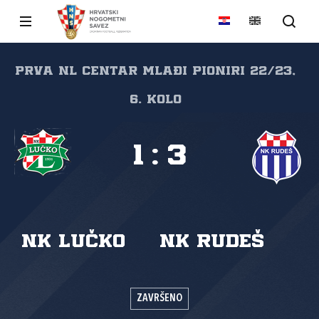
Prva NL Centar mlađi pioniri 22/23,
6. kolo
1
:
3
NK Lučko
NK Rudeš
ZAVRŠENO