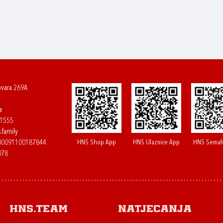
ovara 269A
a
61555
.family
HNS Shop App
HNS Ulaznice App
HNS Semaf
400091100187844
078
HNS.team
Natjecanja