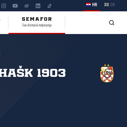
HR
EN
A
SEMAFOR
Sva domaća natjecanja
o
HAŠK 1903