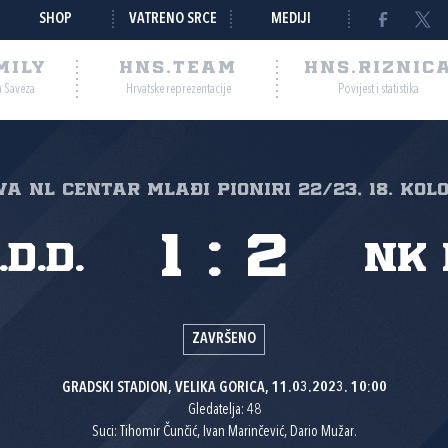
SHOP
VATRENO SRCE
MEDIJI
MILY
HNS.TEAM
HNS.RIZNIC
a Saveza
Hrvatske reprezentacije
Povijest i statistika
va NL Centar mlađi pioniri 22/23, 18. kol
1
:
2
d.d.
NK 
ZAVRŠENO
GRADSKI STADION, VELIKA GORICA, 11.03.2023. 10:00
Gledatelja: 48
Suci: Tihomir Čunčić, Ivan Marinčević, Dario Mužar.