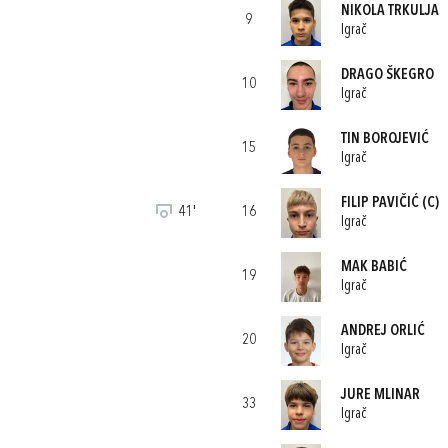
NIKOLA TRKULJA
9
Igrač
DRAGO ŠKEGRO
10
Igrač
TIN BOROJEVIĆ
15
Igrač
FILIP PAVIČIĆ
(C)
41'
16
Igrač
MAK BABIĆ
19
Igrač
ANDREJ ORLIĆ
20
Igrač
JURE MLINAR
33
Igrač