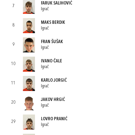
FARUK SALIHOVIĆ
7
Igrač
MAKS BERDIK
8
Igrač
FRAN ŠUŠAK
9
Igrač
IVANO ČALE
10
Igrač
KARLO JORGIĆ
11
Igrač
JAKOV HRGIĆ
20
Igrač
LOVRO PRANIĆ
29
Igrač