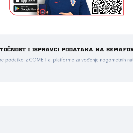
e točnost i ispravci podataka na Semafo
ualne podatke iz COMET-a, platforme za vođenje nogometnih n