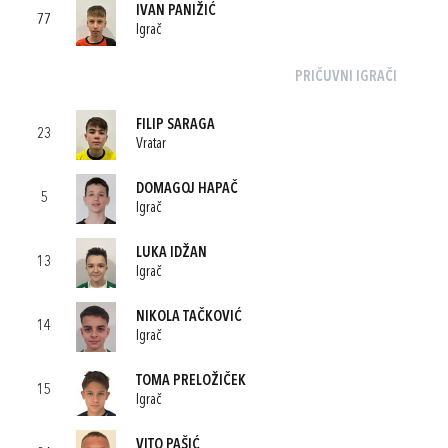
IVAN PANIŽIĆ
77
Igrač
PRIČUVNI IGRAČI
FILIP SARAGA
23
Vratar
DOMAGOJ HAPAČ
5
Igrač
LUKA IDŽAN
13
Igrač
NIKOLA TAČKOVIĆ
14
Igrač
TOMA PRELOŽIČEK
15
Igrač
VITO PAŠIĆ