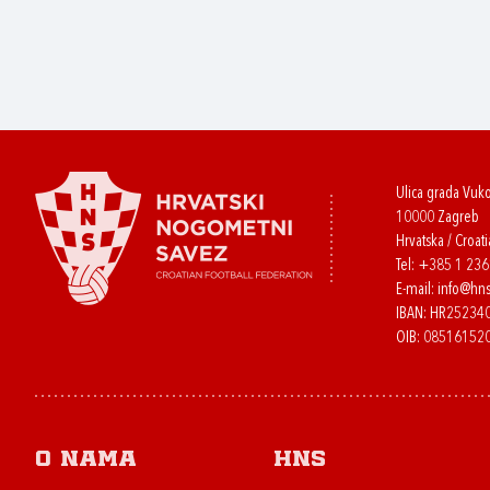
Ulica grada Vuk
10000 Zagreb
Hrvatska / Croati
Tel:
+385 1 23
E-mail:
info@hns
IBAN: HR2523
OIB: 08516152
O nama
HNS