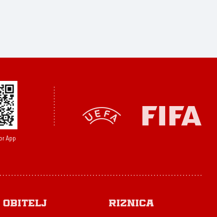
or App
Obitelj
Riznica