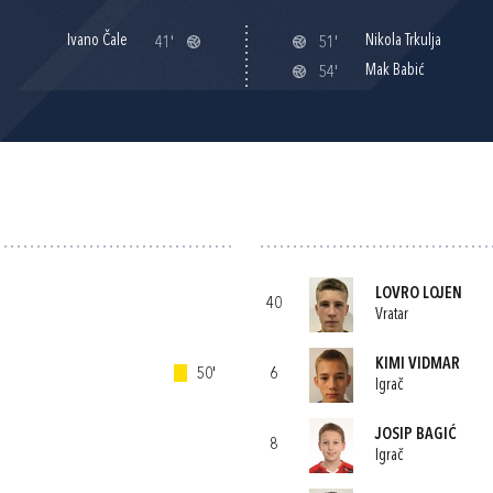
Ivano Čale
Nikola Trkulja
41'
51'
Mak Babić
54'
LOVRO LOJEN
40
Vratar
KIMI VIDMAR
50'
6
Igrač
JOSIP BAGIĆ
8
Igrač