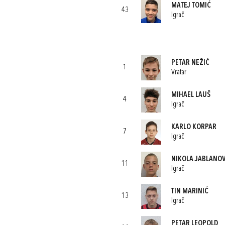
MATEJ TOMIĆ
43
Igrač
PETAR NEŽIĆ
1
Vratar
MIHAEL LAUŠ
4
Igrač
KARLO KORPAR
7
Igrač
NIKOLA JABLANOV
11
Igrač
TIN MARINIĆ
13
Igrač
PETAR LEOPOLD