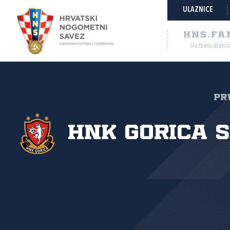
ULAZNICE
HNS.FA
Službena stranic
Pr
HNK Gorica s.