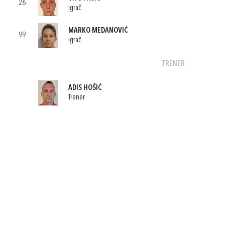
26
Igrač
MARKO MEDANOVIĆ
99
Igrač
TRENER
ADIS HOŠIĆ
Trener