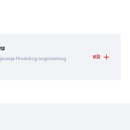
ru
VIŠE
atjecanja Hrvatskog nogometnog