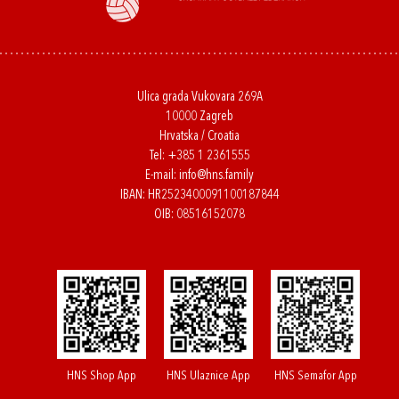
Ulica grada Vukovara 269A
10000 Zagreb
Hrvatska / Croatia
Tel:
+385 1 2361555
E-mail:
info@hns.family
IBAN: HR2523400091100187844
OIB: 08516152078
HNS Shop App
HNS Ulaznice App
HNS Semafor App