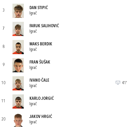
DAN STIPIĆ
3
Igrač
FARUK SALIHOVIĆ
7
Igrač
MAKS BERDIK
8
Igrač
FRAN ŠUŠAK
9
Igrač
IVANO ČALE
10
41'
Igrač
KARLO JORGIĆ
11
Igrač
JAKOV HRGIĆ
20
Igrač