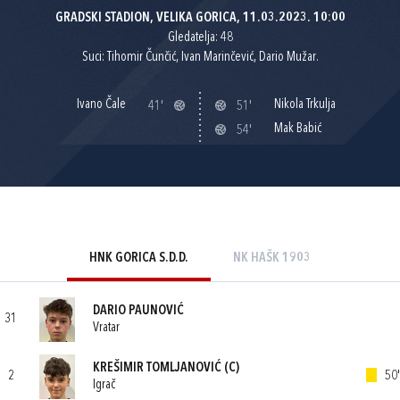
GRADSKI STADION, VELIKA GORICA, 11.03.2023. 10:00
Gledatelja: 48
Suci: Tihomir Čunčić, Ivan Marinčević, Dario Mužar.
Ivano Čale
Nikola Trkulja
41'
51'
Mak Babić
54'
HNK GORICA S.D.D.
NK HAŠK 1903
DARIO PAUNOVIĆ
31
Vratar
KREŠIMIR TOMLJANOVIĆ
(C)
2
50'
Igrač