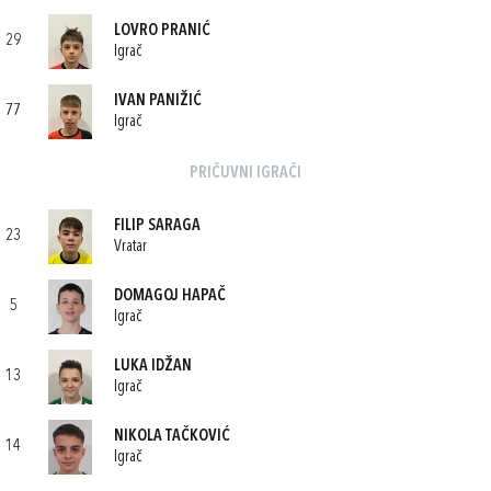
LOVRO PRANIĆ
29
Igrač
IVAN PANIŽIĆ
77
Igrač
PRIČUVNI IGRAČI
FILIP SARAGA
23
Vratar
DOMAGOJ HAPAČ
5
Igrač
LUKA IDŽAN
13
Igrač
NIKOLA TAČKOVIĆ
14
Igrač