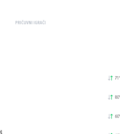
PRIČUVNI IGRAČI
71'
80'
60'
Š