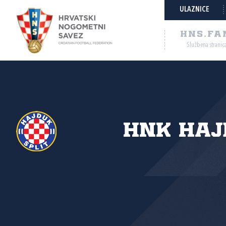
ULAZNICE
HNS.FA
Službena stranic
HNK Haj