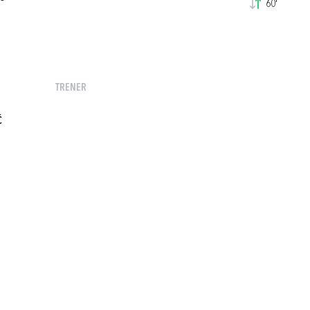
60'
TRENER
Ć