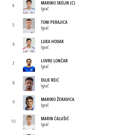
MARINO SKELIN
(C)
4
Igrač
TONI PERAJICA
5
Igrač
LUKA HODAK
6
Igrač
LOVRE LONČAR
7
Igrač
DUJE REIĆ
8
Igrač
MARINO ŽERAVICA
9
Igrač
MARIN ĆALUŠIĆ
10
Igrač