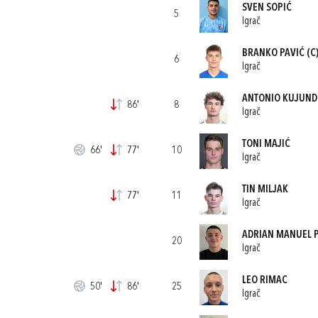
SVEN SOPIĆ
5
Igrač
BRANKO PAVIĆ
(C
6
Igrač
ANTONIO KUJUND
86'
8
Igrač
TONI MAJIĆ
66'
77'
10
Igrač
TIN MILJAK
77'
11
Igrač
ADRIAN MANUEL 
20
Igrač
LEO RIMAC
50'
86'
25
Igrač