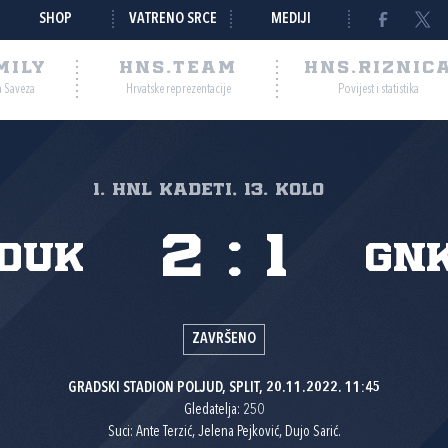
SHOP
VATRENO SRCE
MEDIJI
MILY
HNS.TEAM
HNS.RIZNIC
a Saveza
Hrvatske reprezentacije
Povijest i statistika
1. HNL Kadeti, 13. kolo
2
:
1
duk
GN
ZAVRŠENO
GRADSKI STADION POLJUD, SPLIT, 20.11.2022. 11:45
Gledatelja: 250
Suci: Ante Terzić, Jelena Pejković, Dujo Sarić.