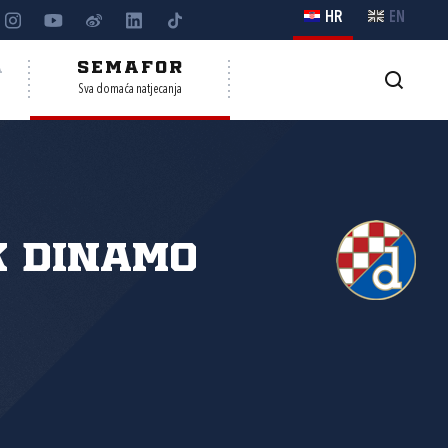
HR
EN
A
SEMAFOR
Sva domaća natjecanja
K Dinamo