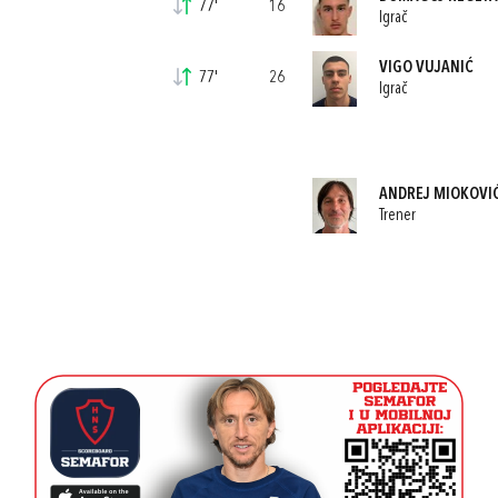
77'
16
Igrač
VIGO VUJANIĆ
77'
26
Igrač
ANDREJ MIOKOVI
Trener