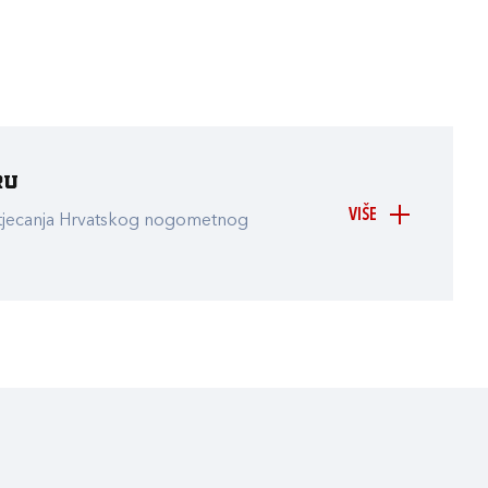
ru
VIŠE
atjecanja Hrvatskog nogometnog