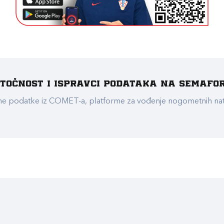
e točnost i ispravci podataka na Semafo
ualne podatke iz COMET-a, platforme za vođenje nogometnih n