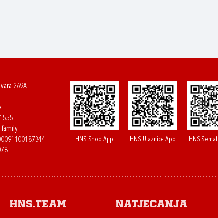
ovara 269A
a
61555
.family
HNS Shop App
HNS Ulaznice App
HNS Semaf
400091100187844
078
HNS.team
Natjecanja