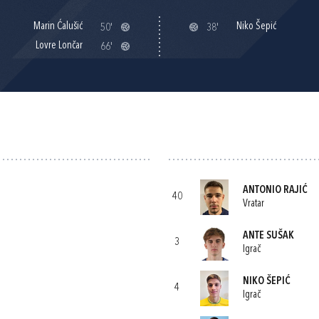
Marin Ćalušić
Niko Šepić
50'
38'
Lovre Lončar
66'
ANTONIO RAJIĆ
40
Vratar
ANTE SUŠAK
3
Igrač
NIKO ŠEPIĆ
4
Igrač