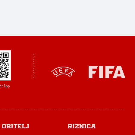
or App
Obitelj
Riznica