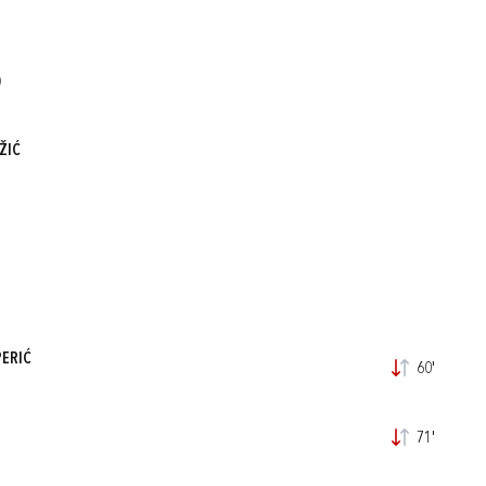
)
ŽIĆ
PERIĆ
60'
71'