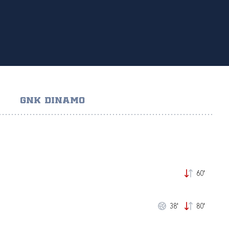
GNK DINAMO
60'
38'
80'