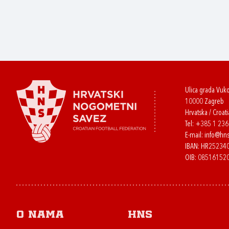
Ulica grada Vuk
10000 Zagreb
Hrvatska / Croati
Tel:
+385 1 23
E-mail:
info@hns
IBAN: HR2523
OIB: 08516152
O nama
HNS