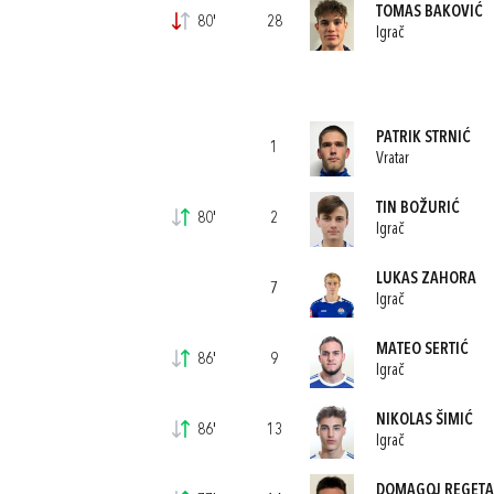
TOMAS BAKOVIĆ
80'
28
Igrač
PATRIK STRNIĆ
1
Vratar
TIN BOŽURIĆ
80'
2
Igrač
LUKAS ZAHORA
7
Igrač
MATEO SERTIĆ
86'
9
Igrač
NIKOLAS ŠIMIĆ
86'
13
Igrač
DOMAGOJ REGETA