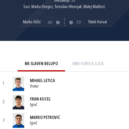
Gledatelja: 50
Suci: Marko Dergez, Tomislav Hlevnjak, Matej Mađerić.
Marko Aščić
Patrik Horvat
66'
70'
NK SLAVEN BELUPO
HNK GORICA S.D.D.
MIHAEL LETICA
1
Vratar
FRAN KUCEL
2
Igrač
MARKO PETROVIĆ
3
Igrač