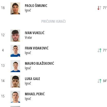
PAOLO ŠIMUNIC
18
71'
Igrač
PRIČUVNI IGRAČI
IVAN VUKELIĆ
12
Vratar
FRAN VIDAKOVIĆ
4
71'
Igrač
MAURO BLAŽEKOVIĆ
13
Igrač
LUKA GALE
14
84'
Igrač
MIHAEL PERIĆ
15
Igrač