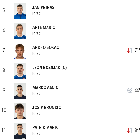
JAN PETRAS
5
Igrač
ANTE MARIĆ
6
Igrač
ANDRO SOKAČ
7
71'
Igrač
LEON BOŠNJAK
(C)
8
Igrač
MARKO AŠČIĆ
9
66'
Igrač
JOSIP BRUNDIĆ
10
Igrač
PATRIK MARIĆ
11
84'
Igrač