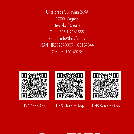
Ulica grada Vukovara 269A
10000 Zagreb
Hrvatska / Croatia
Tel:
+385 1 2361555
E-mail:
info@hns.family
IBAN: HR2523400091100187844
OIB: 08516152078
HNS Shop App
HNS Ulaznice App
HNS Semafor App