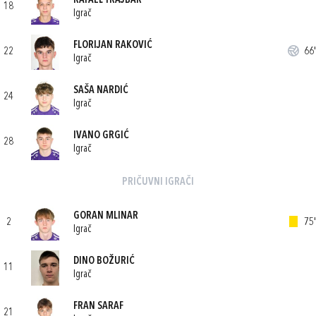
RAFAEL TRAJBAR
18
Igrač
FLORIJAN RAKOVIĆ
22
66'
Igrač
SAŠA NARDIĆ
24
Igrač
IVANO GRGIĆ
28
Igrač
PRIČUVNI IGRAČI
GORAN MLINAR
2
75'
Igrač
DINO BOŽURIĆ
11
Igrač
FRAN SARAF
21