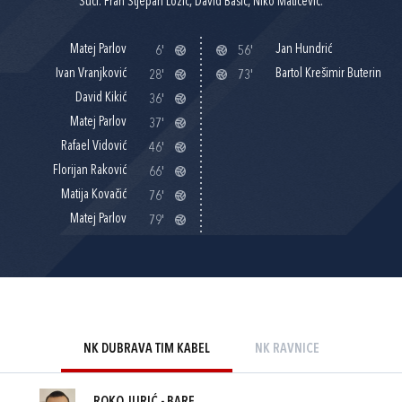
Suci: Fran Stjepan Lozić, David Bašić, Niko Matičević.
Matej Parlov
Jan Hundrić
6'
56'
Ivan Vranjković
Bartol Krešimir Buterin
28'
73'
David Kikić
36'
Matej Parlov
37'
Rafael Vidović
46'
Florijan Raković
66'
Matija Kovačić
76'
Matej Parlov
79'
NK DUBRAVA TIM KABEL
NK RAVNICE