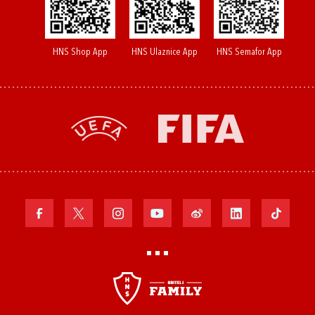
HNS Shop App
HNS Ulaznice App
HNS Semafor App