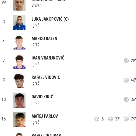
ROKO JURIĆ - BARE
99
Vratar
LUKA JAKOPOVIĆ
(C)
3
Igrač
MARKO BALEN
4
Igrač
IVAN VRANJKOVIĆ
7
28'
Igrač
RAFAEL VIDOVIĆ
9
46'
Igrač
DAVID KIKIĆ
10
36'
Igrač
MATEJ PARLOV
16
6'
37'
79'
Igrač