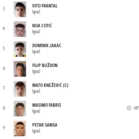
VITO FRANTAL
3
Igrač
NOA COTIĆ
4
Igrač
DOMINIK JAKAC
5
Igrač
FILIP BUŽDON
6
Igrač
MATO KNEŽEVIĆ
(C)
7
Igrač
MASIMO FABRIS
8
68'
Igrač
PETAR SAMSA
9
Igrač