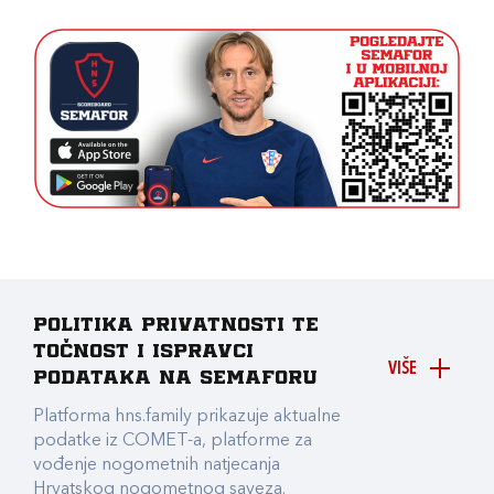
Politika privatnosti te
točnost i ispravci
VIŠE
podataka na Semaforu
Platforma hns.family prikazuje aktualne
podatke iz COMET-a, platforme za
vođenje nogometnih natjecanja
Hrvatskog nogometnog saveza.