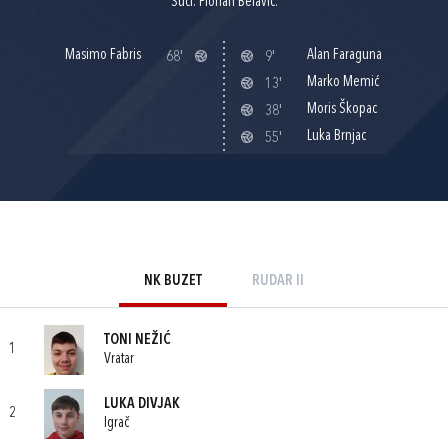
Suci: Florian Belavić.
Masimo Fabris
Alan Faraguna
68'
9'
Marko Memić
13'
Moris Škopac
38'
Luka Brnjac
55'
NK BUZET
RUDAR II
TONI NEŽIĆ
1
Vratar
LUKA DIVJAK
2
Igrač