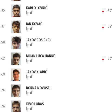
KARLO LOVRIĆ
35
46'
Igrač
IAN KOVAČ
37
52'
Igrač
JAKOV ĆOSIĆ
(C)
50
Igrač
MILAN LUCA HANKE
62
36'
Igrač
JAKOV KLARIĆ
69
Igrač
BORNA NOVOSEL
74
Igrač
ĐIVO LOBAŠ
76
Igrač