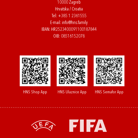
10000 Zagreb
Hrvatska / Croatia
Tel:
+385 1 2361555
E-mail:
info@hns.family
IBAN: HR2523400091100187844
OIB: 08516152078
HNS Shop App
HNS Ulaznice App
HNS Semafor App