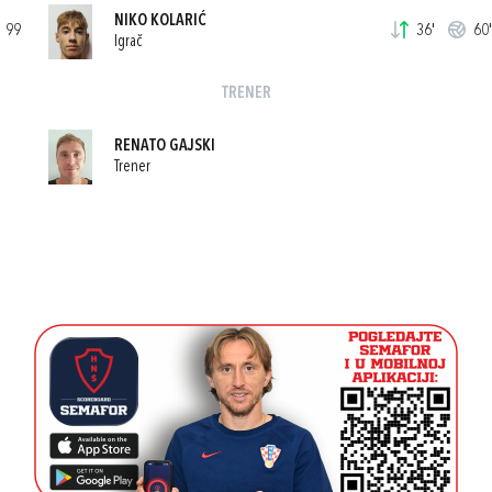
NIKO KOLARIĆ
99
36'
60'
Igrač
TRENER
RENATO GAJSKI
Trener