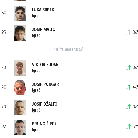
LUKA SRPEK
80
Igrač
JOSIP MALIĆ
95
36'
Igrač
PRIČUVNI IGRAČI
VIKTOR SUDAR
23
36'
Igrač
JOSIP PURGAR
40
46'
Igrač
JOSIP DŽALTO
73
36'
Igrač
BRUNO ŠIPEK
92
52'
Igrač