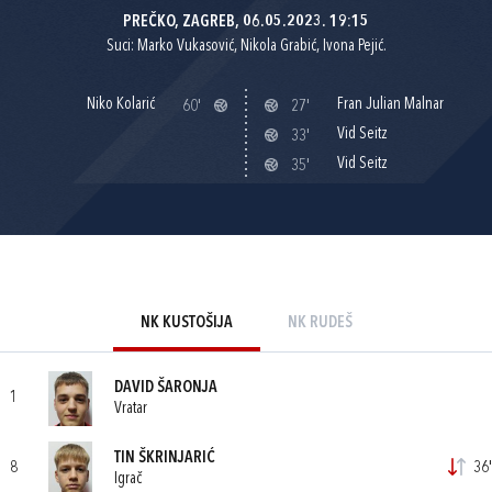
PREČKO, ZAGREB, 06.05.2023. 19:15
Suci: Marko Vukasović, Nikola Grabić, Ivona Pejić.
Niko Kolarić
Fran Julian Malnar
60'
27'
Vid Seitz
33'
Vid Seitz
35'
NK KUSTOŠIJA
NK RUDEŠ
DAVID ŠARONJA
1
Vratar
TIN ŠKRINJARIĆ
8
36'
Igrač