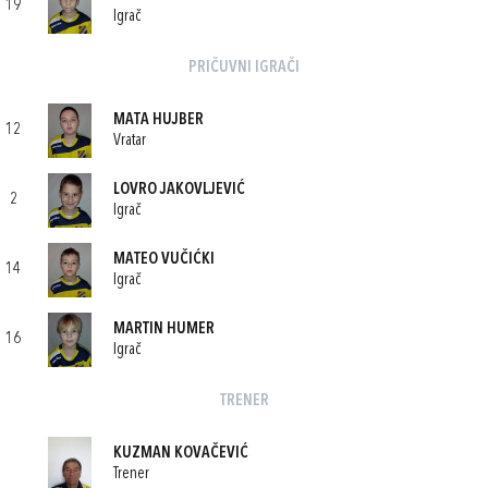
19
Igrač
PRIČUVNI IGRAČI
MATA HUJBER
12
Vratar
LOVRO JAKOVLJEVIĆ
2
Igrač
MATEO VUČIĆKI
14
Igrač
MARTIN HUMER
16
Igrač
TRENER
KUZMAN KOVAČEVIĆ
Trener