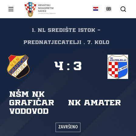
1. NL Središte Istok -
Prednatjecatelji , 7. kolo
4
:
3
NŠM NK
Grafičar
NK Amater
Vodovod
ZAVRŠENO