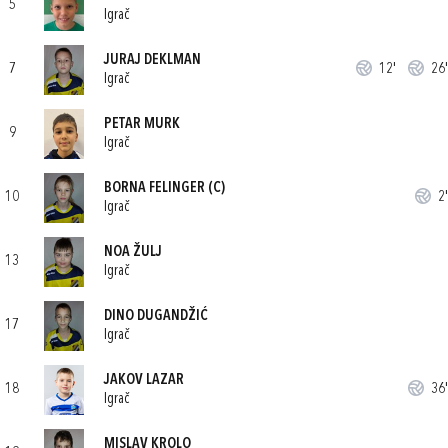
5
Igrač
JURAJ DEKLMAN
7
12'
26'
Igrač
PETAR MURK
9
Igrač
BORNA FELINGER
(C)
10
2'
Igrač
NOA ŽULJ
13
Igrač
DINO DUGANDŽIĆ
17
Igrač
JAKOV LAZAR
18
36'
Igrač
MISLAV KROLO