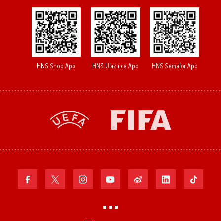
HNS Shop App
HNS Ulaznice App
HNS Semafor App