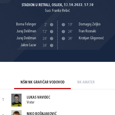
STADION U RETFALI, OSIJEK, 13.10.2022. 17:30
Suci: Franko Rebić.
Borna Felinger
Domagoj Zeljko
2'
19'
Juraj Deklman
Fran Rosnaki
12'
24'
Juraj Deklman
Kristijan Gligorević
26'
34'
Jakov Lazar
36'
NŠM NK GRAFIČAR VODOVOD
NK AMATER
LUKAS VAVIDEC
1
Vratar
NIKO BOŠNJAKOVIĆ