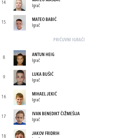
MATEO MASLAĆ
14
Igrač
MATEO BABIĆ
15
Igrač
PRIČUVNI IGRAČI
ANTUN HEIG
8
Igrač
LUKA BUŠIĆ
9
Igrač
MIHAEL JEKIĆ
16
Igrač
IVAN BENEDIKT ČIŽMEŠIJA
17
Igrač
JAKOV FRIDRIH
18