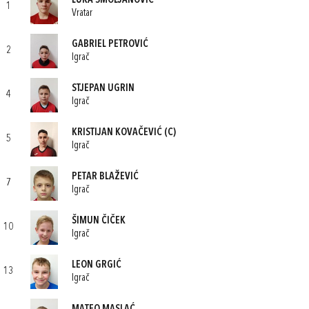
LUKA SMOLJANOVIĆ
1
Vratar
GABRIEL PETROVIĆ
2
Igrač
STJEPAN UGRIN
4
Igrač
KRISTIJAN KOVAČEVIĆ
(C)
5
Igrač
PETAR BLAŽEVIĆ
7
Igrač
ŠIMUN ČIČEK
10
Igrač
LEON GRGIĆ
13
Igrač