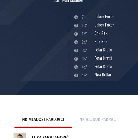
Suci: Ivan Mautner.
Jakov Frićer
7'
Jakov Frićer
13'
Erik Rek
18'
Erik Rek
26'
Petar Kratki
30'
Petar Kratki
35'
Petar Kratki
46'
Noa Butlar
49'
NK MLADOST PAVLOVCI
NK HAJDUK PAKRAC