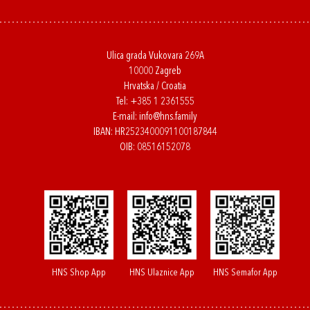
Ulica grada Vukovara 269A
10000 Zagreb
Hrvatska / Croatia
Tel:
+385 1 2361555
E-mail:
info@hns.family
IBAN: HR2523400091100187844
OIB: 08516152078
HNS Shop App
HNS Ulaznice App
HNS Semafor App