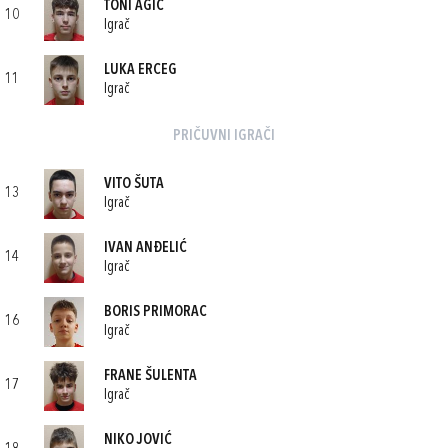
TONI AGIĆ
10
Igrač
LUKA ERCEG
11
Igrač
PRIČUVNI IGRAČI
VITO ŠUTA
13
Igrač
IVAN ANĐELIĆ
14
Igrač
BORIS PRIMORAC
16
Igrač
FRANE ŠULENTA
17
Igrač
NIKO JOVIĆ