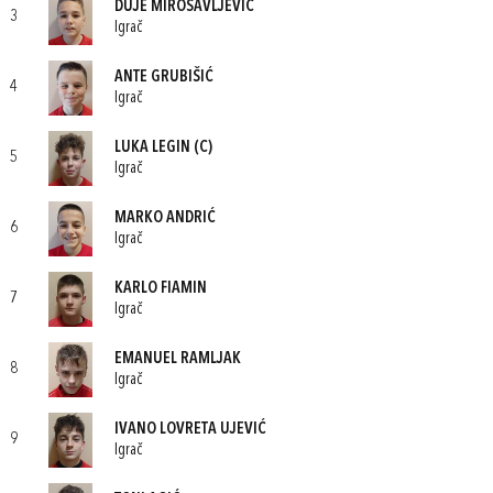
DUJE MIROSAVLJEVIĆ
3
Igrač
ANTE GRUBIŠIĆ
4
Igrač
LUKA LEGIN
(C)
5
Igrač
MARKO ANDRIĆ
6
Igrač
KARLO FIAMIN
7
Igrač
EMANUEL RAMLJAK
8
Igrač
IVANO LOVRETA UJEVIĆ
9
Igrač