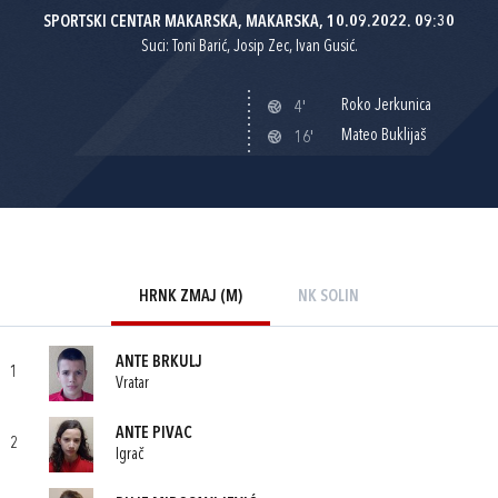
SPORTSKI CENTAR MAKARSKA, MAKARSKA, 10.09.2022. 09:30
Suci: Toni Barić, Josip Zec, Ivan Gusić.
Roko Jerkunica
4'
Mateo Buklijaš
16'
HRNK ZMAJ (M)
NK SOLIN
ANTE BRKULJ
1
Vratar
ANTE PIVAC
2
Igrač