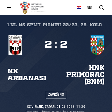
1.NL NS Split Pioniri 22/23, 29. kolo
2
:
2
HNK
NK
Primorac
Arbanasi
(BNM)
ZAVRŠENO
SC VIŠNJIK, ZADAR, 01.05.2023. 11:30