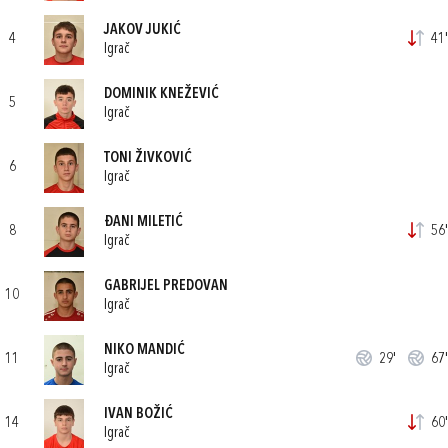
JAKOV JUKIĆ
4
41'
Igrač
DOMINIK KNEŽEVIĆ
5
Igrač
TONI ŽIVKOVIĆ
6
Igrač
ĐANI MILETIĆ
8
56'
Igrač
GABRIJEL PREDOVAN
10
Igrač
NIKO MANDIĆ
11
29'
67'
Igrač
IVAN BOŽIĆ
14
60'
Igrač