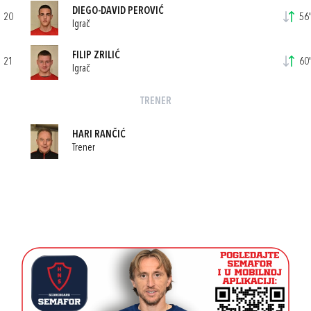
DIEGO-DAVID PEROVIĆ
20
56'
Igrač
FILIP ZRILIĆ
21
60'
Igrač
TRENER
HARI RANČIĆ
Trener