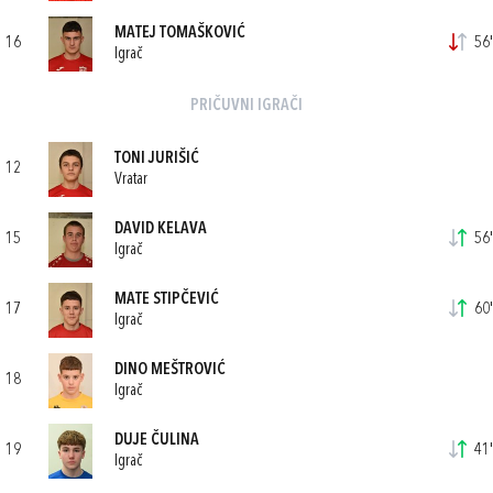
MATEJ TOMAŠKOVIĆ
16
56'
Igrač
PRIČUVNI IGRAČI
TONI JURIŠIĆ
12
Vratar
DAVID KELAVA
15
56'
Igrač
MATE STIPČEVIĆ
17
60'
Igrač
DINO MEŠTROVIĆ
18
Igrač
DUJE ČULINA
19
41'
Igrač