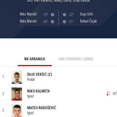
Suci: Ivan Vukančić, Matej Čulina, Josip Katuša.
Niko Mandić
Duje Erlić
29'
22'
Niko Mandić
Rafael Čirjak
67'
51'
NK ARBANASI
HNK PRIMORAC (BNM)
DUJE VERŠIĆ
(C)
1
Vratar
NIKO KALMETA
2
60'
Igrač
MATEO RADOŠEVIĆ
3
Igrač