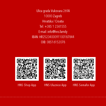
Ulica grada Vukovara 269A
10000 Zagreb
Hrvatska / Croatia
Tel:
+385 1 2361555
E-mail:
info@hns.family
IBAN: HR2523400091100187844
OIB: 08516152078
HNS Shop App
HNS Ulaznice App
HNS Semafor App