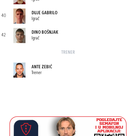
DUJE GABRILO
40
Igrač
DINO BOŠNJAK
42
Igrač
TRENER
ANTE ZEBIĆ
Trener