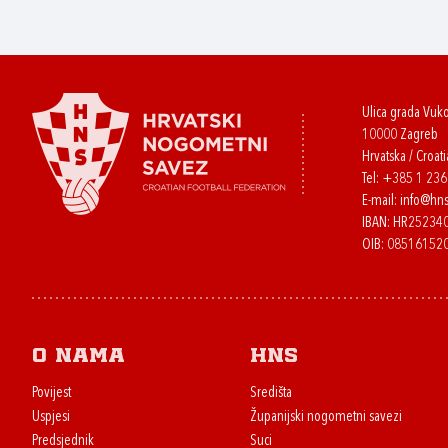
Ulica grada Vuk
10000 Zagreb
Hrvatska / Croati
Tel:
+385 1 23
E-mail:
info@hns
IBAN: HR2523
OIB: 08516152
O nama
HNS
Povijest
Središta
Uspjesi
Županijski nogometni savezi
Predsjednik
Suci