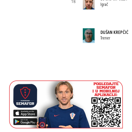
18
Igrač
DUŠAN KREPČIĆ
Trener