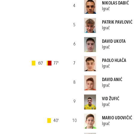
NIKOLAS DABIĆ
4
Igrač
PATRIK PAVLOVIĆ
5
Igrač
DAVID UKOTA
6
Igrač
PAOLO HLAČA
60'
77'
7
Igrač
DAVID ANIĆ
8
Igrač
VID ŽUFIĆ
9
Igrač
MARIO UDOVIČIĆ
40'
10
Igrač