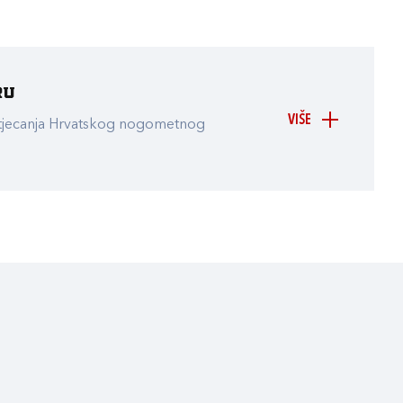
ru
VIŠE
atjecanja Hrvatskog nogometnog