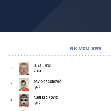
NK VELI VRH
LUKA JUKIĆ
12
Vratar
DAVID GRGOROVIĆ
2
Igrač
ALEN BEĆIROVIĆ
3
Igrač