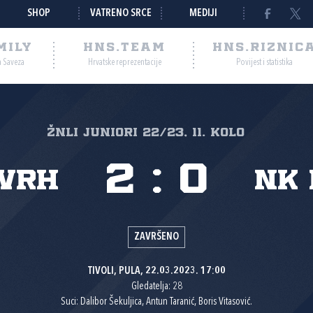
SHOP
VATRENO SRCE
MEDIJI
MILY
HNS.TEAM
HNS.RIZNIC
a Saveza
Hrvatske reprezentacije
Povijest i statistika
ŽNLI JUNIORI 22/23, 11. kolo
2
:
0
 Vrh
NK 
ZAVRŠENO
TIVOLI, PULA, 22.03.2023. 17:00
Gledatelja: 28
Suci: Dalibor Šekuljica, Antun Taranić, Boris Vitasović.