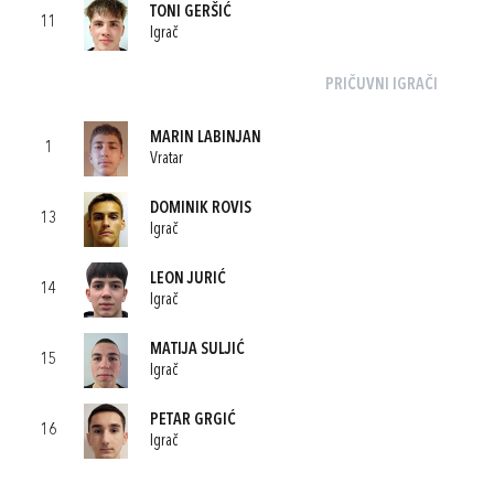
TONI GERŠIĆ
11
Igrač
PRIČUVNI IGRAČI
MARIN LABINJAN
1
Vratar
DOMINIK ROVIS
13
Igrač
LEON JURIĆ
14
Igrač
MATIJA SULJIĆ
15
Igrač
PETAR GRGIĆ
16
Igrač