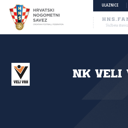
ULAZNICE
HNS.FA
Službena stranic
NK Veli