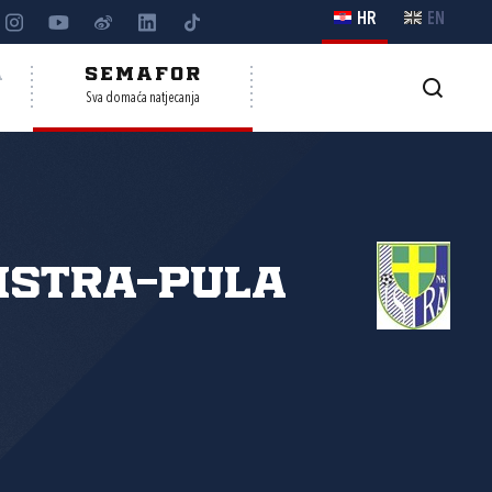
HR
EN
A
SEMAFOR
Sva domaća natjecanja
Istra-Pula