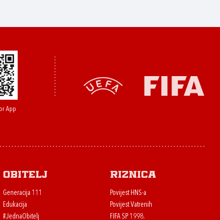
or App
Obitelj
Riznica
Generacija 111
Povijest HNS-a
Edukacija
Povijest Vatrenih
#JednaObitelj
FIFA SP 1998.