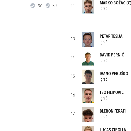
MARKO BOŽAC
(C
75'
80'
11
Igrač
PETAR TEŠIJA
13
Igrač
DAVID PERNIĆ
14
Igrač
IVANO PERUŠKO
15
Igrač
TEO FILIPOVIĆ
16
Igrač
BLERON FERATI
17
Igrač
LUCAS CIPOLLA