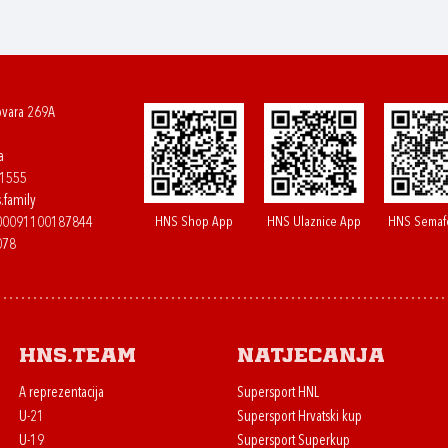
ovara 269A
a
61555
.family
HNS Shop App
HNS Ulaznice App
HNS Semaf
400091100187844
078
HNS.team
Natjecanja
A reprezentacija
Supersport HNL
U-21
Supersport Hrvatski kup
U-19
Supersport Superkup