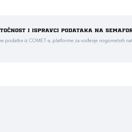
e točnost i ispravci podataka na Semafo
ualne podatke iz COMET-a, platforme za vođenje nogometnih n