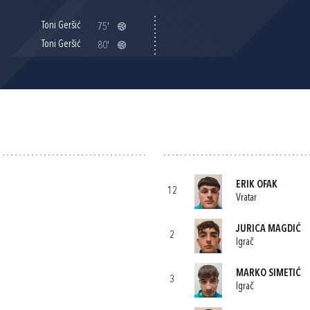
Toni Geršić
75'
Toni Geršić
80'
ERIK OFAK
12
Vratar
JURICA MAGDIĆ
2
Igrač
MARKO SIMETIĆ
3
Igrač