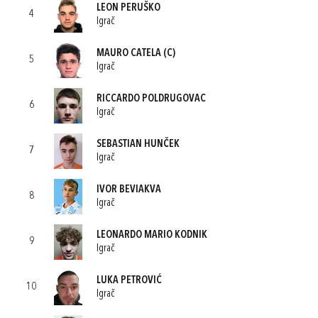
LEON PERUŠKO
4
Igrač
MAURO CATELA
(C)
5
Igrač
RICCARDO POLDRUGOVAC
6
Igrač
SEBASTIAN HUNČEK
7
Igrač
IVOR BEVIAKVA
8
Igrač
LEONARDO MARIO KODNIK
9
Igrač
LUKA PETROVIĆ
10
Igrač