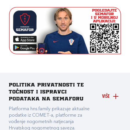
Politika privatnosti te
točnost i ispravci
VIŠE
podataka na Semaforu
Platforma hns.family prikazuje aktualne
podatke iz COMET-a, platforme za
vođenje nogometnih natjecanja
Hrvatskog nogometnog saveza.