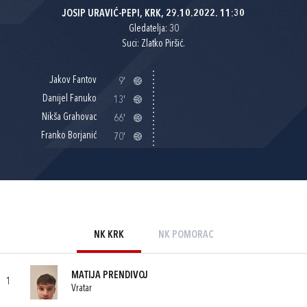
JOSIP URAVIĆ-PEPI, KRK, 29.10.2022. 11:30
Gledatelja: 30
Suci: Zlatko Piršić.
Jakov Fantov
9'
Danijel Fanuko
13'
Nikša Grahovac
66'
Franko Borjanić
70'
NK KRK
NK POMORAC
MATIJA PRENDIVOJ
1
Vratar