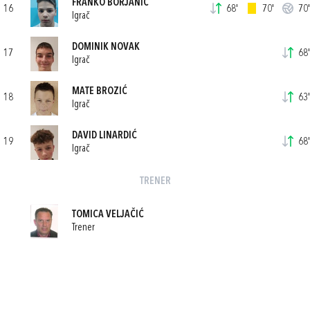
FRANKO BORJANIĆ
16
68'
70'
70'
Igrač
DOMINIK NOVAK
17
68'
Igrač
MATE BROZIĆ
18
63'
Igrač
DAVID LINARDIĆ
19
68'
Igrač
TRENER
TOMICA VELJAČIĆ
Trener