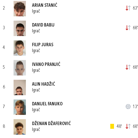
ARIAN STANIĆ
2
63'
Igrač
DAVID BABIJ
3
68'
Igrač
FILIP JURAS
4
Igrač
IVANO PRANJIĆ
5
68'
Igrač
ALIN HADŽIĆ
6
Igrač
DANIJEL FANUKO
7
13'
Igrač
DŽENAN DŽAFEROVIĆ
8
48'
68'
Igrač