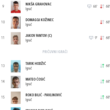
NIKŠA GRAHOVAC
9
66'
68'
Igrač
DOMAGOJ KOŽINEC
10
68'
Igrač
JAKOV FANTOV
(C)
11
9'
68'
Igrač
PRIČUVNI IGRAČI
TARIK HODŽIĆ
13
68'
Igrač
MATEO ĆOSIĆ
14
68'
Igrač
ROKO BILIĆ - PAVLINOVIĆ
15
68'
Igrač