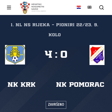
1. NL NS Rijeka - pioniri 22/23, 9.
kolo
4
:
0
NK Krk
NK Pomorac
ZAVRŠENO