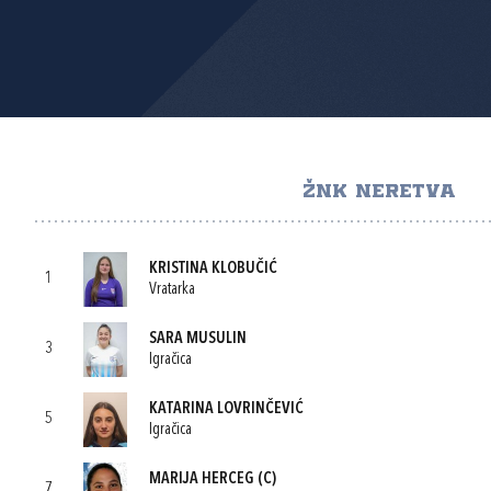
ŽNK NERETVA
KRISTINA KLOBUČIĆ
1
Vratarka
SARA MUSULIN
3
Igračica
KATARINA LOVRINČEVIĆ
5
Igračica
MARIJA HERCEG
(C)
7