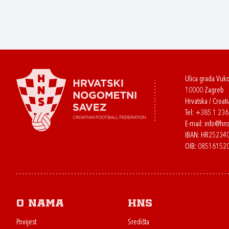
Ulica grada Vuk
10000 Zagreb
Hrvatska / Croati
Tel:
+385 1 23
E-mail:
info@hns
IBAN: HR2523
OIB: 08516152
O nama
HNS
Povijest
Središta