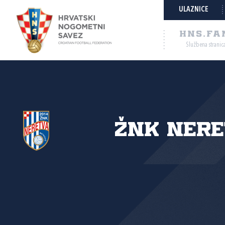
ULAZNICE
HNS.FA
Službena stranic
ŽNK Ner