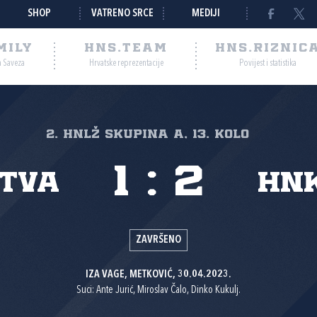
SHOP
VATRENO SRCE
MEDIJI
MILY
HNS.TEAM
HNS.RIZNIC
a Saveza
Hrvatske reprezentacije
Povijest i statistika
2. HNLŽ Skupina A, 13. kolo
1
:
2
etva
HNK
ZAVRŠENO
IZA VAGE, METKOVIĆ, 30.04.2023.
Suci: Ante Jurić, Miroslav Čalo, Dinko Kukulj.