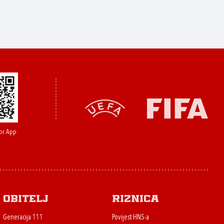
or App
Obitelj
Riznica
Generacija 111
Povijest HNS-a