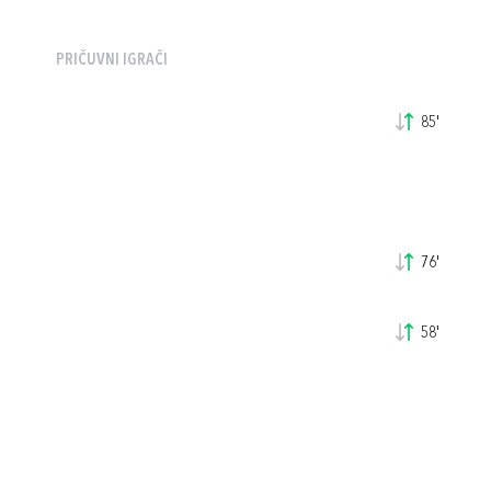
PRIČUVNI IGRAČI
85'
76'
58'