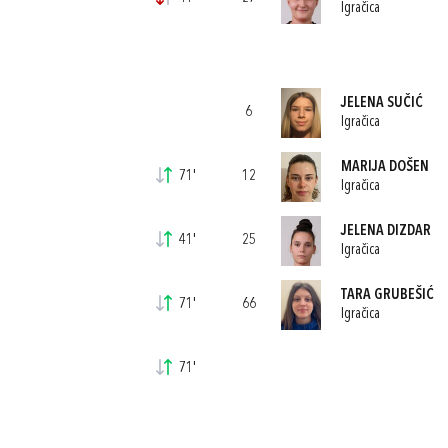
Igračica
JELENA SUČIĆ
6
Igračica
MARIJA DOŠEN
71'
12
Igračica
JELENA DIZDAR
41'
25
Igračica
TARA GRUBEŠIĆ
71'
66
Igračica
71'