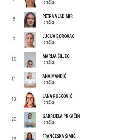
Igračica
PETRA VLADIMIR
8
Igračica
LUCIJA BOROVAC
9
Igračica
MARIJA ŠILJEG
10
Igračica
ANA MANDIĆ
11
Igračica
LANA RUSKOVIĆ
13
Igračica
GABRIJELA PRKAČIN
20
Igračica
FRANČESKA ŠIMIĆ
22