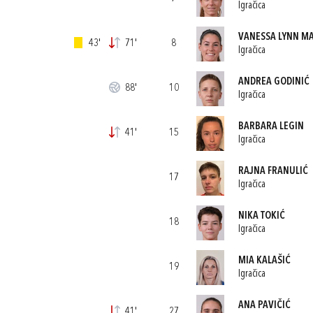
Igračica
VANESSA LYNN M
43'
71'
8
Igračica
ANDREA GODINIĆ
88'
10
Igračica
BARBARA LEGIN
41'
15
Igračica
RAJNA FRANULIĆ
17
Igračica
NIKA TOKIĆ
18
Igračica
MIA KALAŠIĆ
19
Igračica
ANA PAVIČIĆ
41'
27