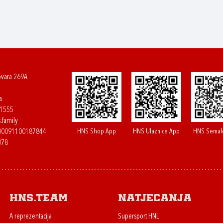
ovara 269A
a
61555
.family
HNS Shop App
HNS Ulaznice App
HNS Semaf
400091100187844
078
HNS.team
Natjecanja
A reprezentacija
Supersport HNL