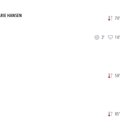
ARIE HANSEN
76'
3'
16'
58'
85'