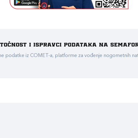
e točnost i ispravci podataka na Semafo
ualne podatke iz COMET-a, platforme za vođenje nogometnih n