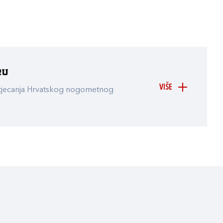
ru
VIŠE
atjecanja Hrvatskog nogometnog