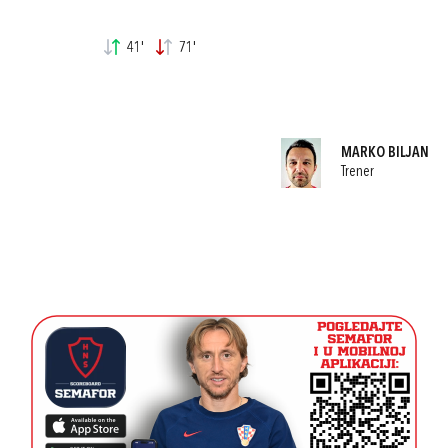
41'
71'
MARKO BILJAN
Trener