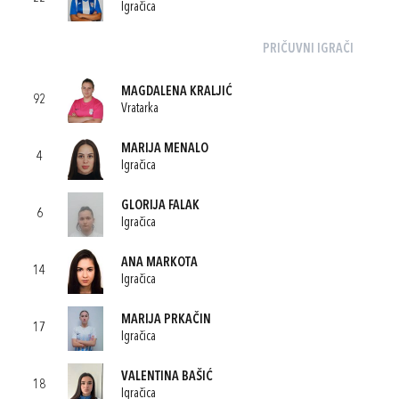
Igračica
PRIČUVNI IGRAČI
MAGDALENA KRALJIĆ
92
Vratarka
MARIJA MENALO
4
Igračica
GLORIJA FALAK
6
Igračica
ANA MARKOTA
14
Igračica
MARIJA PRKAČIN
17
Igračica
VALENTINA BAŠIĆ
18
Igračica