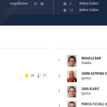
Lucija Borovac
Andrea Godinić
88'
3'
Andrea Godinić
16'
MIHAELA BAN
1
Vratarka
SANNI KATRIINA V
36'
71'
2
Igračica
SARA KLARIĆ
5
Igračica
PERICA CICIJELJ
(
7