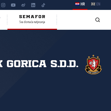
HR
EN
A
SEMAFOR
Sva domaća natjecanja
 Gorica s.d.d.