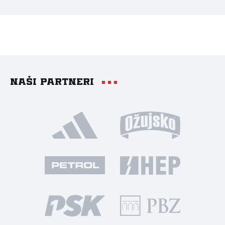
Naši partneri