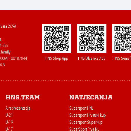
ovara 269A
a
61555
.family
HNS Shop App
HNS Ulaznice App
HNS Semaf
400091100187844
078
HNS.team
Natjecanja
A reprezentacija
Supersport HNL
U-21
Supersport Hrvatski kup
U-19
Supersport Superkup
U-17
SuperSport Prva NL