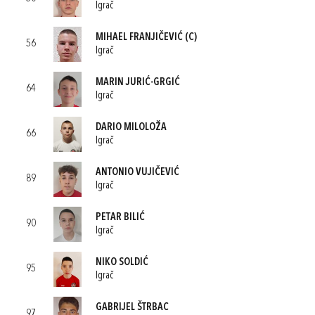
Igrač
MIHAEL FRANJIČEVIĆ
(C)
56
Igrač
MARIN JURIĆ-GRGIĆ
64
Igrač
DARIO MILOLOŽA
66
Igrač
ANTONIO VUJIČEVIĆ
89
Igrač
PETAR BILIĆ
90
Igrač
NIKO SOLDIĆ
95
Igrač
GABRIJEL ŠTRBAC
97