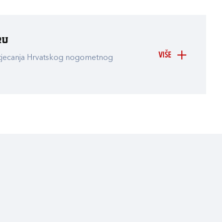
ru
VIŠE
atjecanja Hrvatskog nogometnog