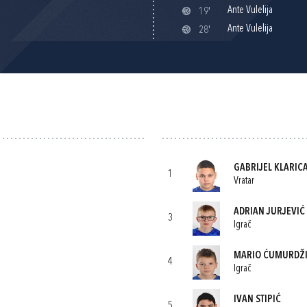
Ante Vulelija
19'
Ante Vulelija
28'
GABRIJEL KLARIC
1
Vratar
ADRIAN JURJEVIĆ
3
Igrač
MARIO ĆUMURDŽ
4
Igrač
IVAN STIPIĆ
5