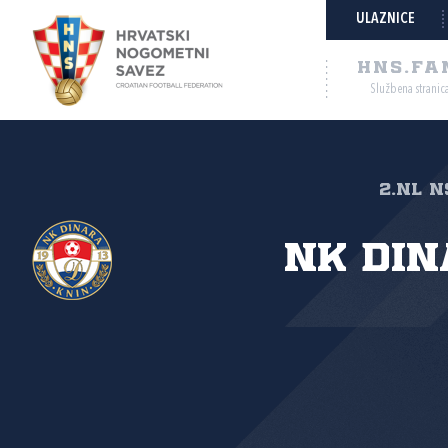
ULAZNICE
HNS.FA
Službena stranic
2.NL N
NK Di