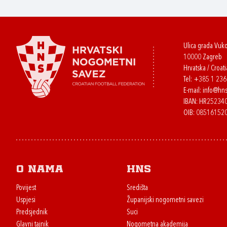
Ulica grada Vuk
10000 Zagreb
Hrvatska / Croati
Tel:
+385 1 23
E-mail:
info@hns
IBAN: HR2523
OIB: 08516152
O nama
HNS
Povijest
Središta
Uspjesi
Županijski nogometni savezi
Predsjednik
Suci
Glavni tajnik
Nogometna akademija