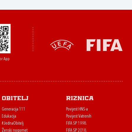
or App
Obitelj
Riznica
Generacija 111
Povijest HNS-a
Edukacija
Povijest Vatrenih
#JednaObitelj
FIFA SP 1998.
Ženski nogomet
FIFA SP 2018.