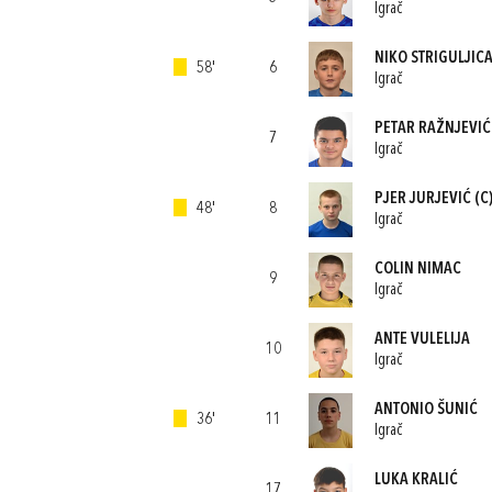
Igrač
NIKO STRIGULJIC
58'
6
Igrač
PETAR RAŽNJEVIĆ
7
Igrač
PJER JURJEVIĆ
(C
48'
8
Igrač
COLIN NIMAC
9
Igrač
ANTE VULELIJA
10
Igrač
ANTONIO ŠUNIĆ
36'
11
Igrač
LUKA KRALIĆ
17