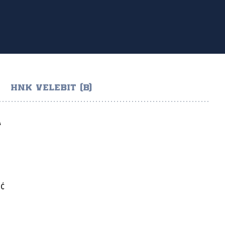
HNK VELEBIT (B)
A
IĆ