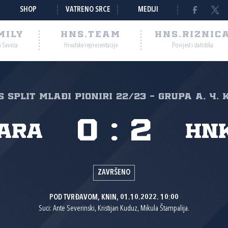
SHOP
VATRENO SRCE
MEDIJI
MILY
HNS.TEAM
HNS.RIZNIC
a Saveza
Hrvatske reprezentacije
Povijest i statistika
S Split Mlađi pioniri 22/23 - grupa A, 4. 
0
:
2
nara
HNK
ZAVRŠENO
POD TVRĐAVOM, KNIN, 01.10.2022. 10:00
Suci: Ante Severinski, Kristijan Kuduz, Mikula Štampalija.