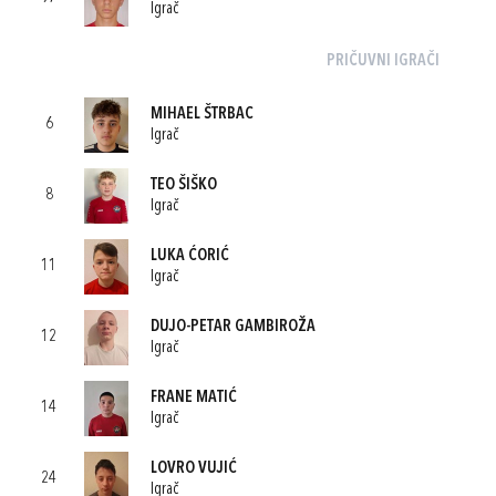
Igrač
PRIČUVNI IGRAČI
MIHAEL ŠTRBAC
6
Igrač
TEO ŠIŠKO
8
Igrač
LUKA ĆORIĆ
11
Igrač
DUJO-PETAR GAMBIROŽA
12
Igrač
FRANE MATIĆ
14
Igrač
LOVRO VUJIĆ
24
Igrač