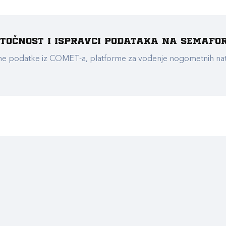
e točnost i ispravci podataka na Semafo
ualne podatke iz COMET-a, platforme za vođenje nogometnih n