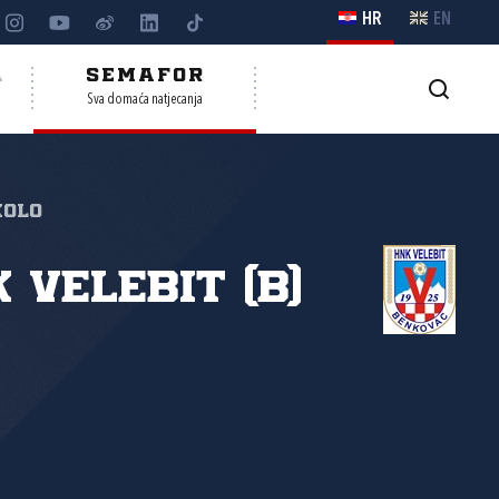
HR
EN
A
SEMAFOR
Sva domaća natjecanja
kolo
 Velebit (B)