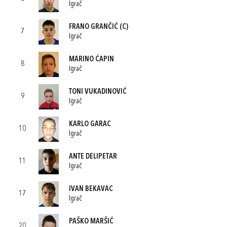
Igrač
FRANO GRANČIĆ
(C)
7
Igrač
MARINO ĆAPIN
8
Igrač
TONI VUKADINOVIĆ
9
Igrač
KARLO GARAC
10
Igrač
ANTE DELIPETAR
11
Igrač
IVAN BEKAVAC
17
Igrač
PAŠKO MARŠIĆ
20