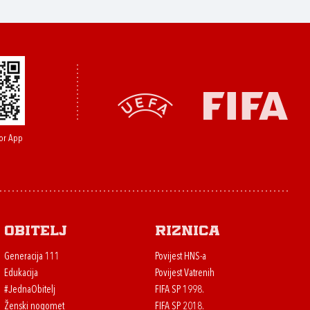
or App
Obitelj
Riznica
Generacija 111
Povijest HNS-a
Edukacija
Povijest Vatrenih
#JednaObitelj
FIFA SP 1998.
Ženski nogomet
FIFA SP 2018.