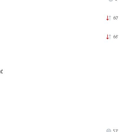
60'
66'
IĆ
53'