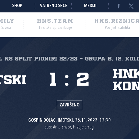
SHOP
VATRENO SRCE
MEDIJI
MILY
HNS.TEAM
HNS.RIZNIC
a Saveza
Hrvatske reprezentacije
Povijest i statistika
L NS Split Pioniri 22/23 - grupa B, 12. kol
HN
1
:
2
tski
Ko
ZAVRŠENO
GOSPIN DOLAC, IMOTSKI, 26.11.2022. 12:30
Suci: Ante Znaor, Hrvoje Erceg.