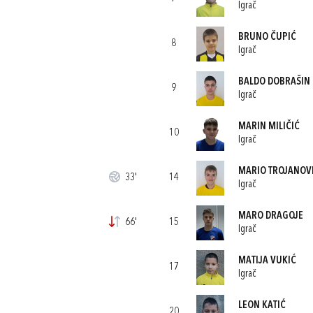
Igrač
BRUNO ČUPIĆ
8
Igrač
BALDO DOBRAŠIN
9
Igrač
MARIN MILIČIĆ
10
Igrač
MARIO TROJANOV
33'
14
Igrač
MARO DRAGOJE
66'
15
Igrač
MATIJA VUKIĆ
17
Igrač
LEON KATIĆ
20