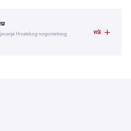
ru
VIŠE
atjecanja Hrvatskog nogometnog