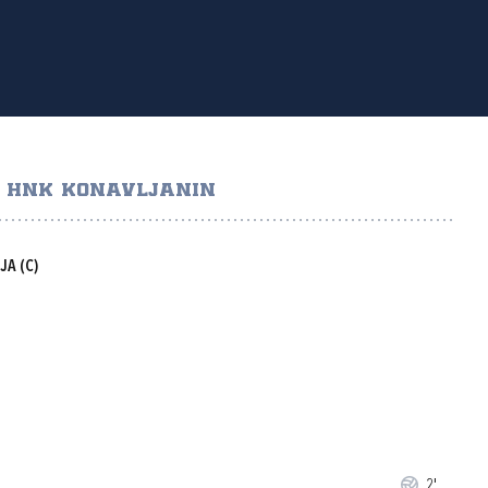
HNK KONAVLJANIN
IJA
(C)
2'