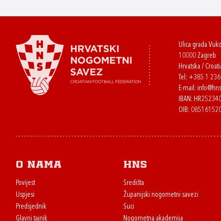
Ulica grada Vuk
10000 Zagreb
Hrvatska / Croati
Tel:
+385 1 23
E-mail:
info@hns
IBAN: HR2523
OIB: 08516152
O nama
HNS
Povijest
Središta
Uspjesi
Županijski nogometni savezi
Predsjednik
Suci
Glavni tajnik
Nogometna akademija