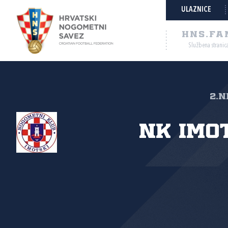
ULAZNICE
HNS.FA
Službena stranic
2.N
NK Imo