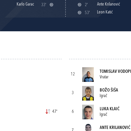
Karlo Garac
Ante Krilanović
33'
2'
Leon Katić
53'
TOMISLAV VODOP
12
Vratar
BOŽO ŠIŠA
3
Igrač
LUKA KLAIĆ
47'
6
Igrač
ANTE KRILANOVIĆ
7