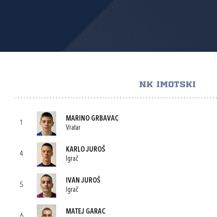
NK IMOTSKI
MARINO GRBAVAC
1
Vratar
KARLO JUROŠ
4
Igrač
IVAN JUROŠ
5
Igrač
MATEJ GARAC
6