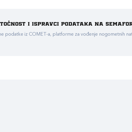
e točnost i ispravci podataka na Semafo
ualne podatke iz COMET-a, platforme za vođenje nogometnih n