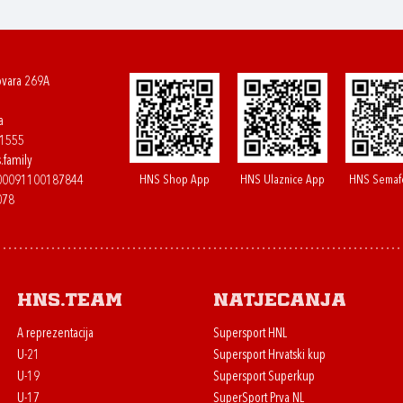
ovara 269A
a
61555
.family
HNS Shop App
HNS Ulaznice App
HNS Semaf
400091100187844
078
HNS.team
Natjecanja
A reprezentacija
Supersport HNL
U-21
Supersport Hrvatski kup
U-19
Supersport Superkup
U-17
SuperSport Prva NL