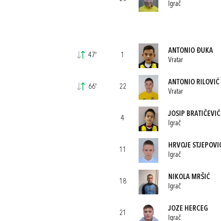
Igrač
ANTONIO ĐUKA
47'
1
Vratar
ANTONIO RILOVIĆ
66'
22
Vratar
JOSIP BRATIČEVIĆ
4
Igrač
HRVOJE STJEPOVI
11
Igrač
NIKOLA MRŠIĆ
18
Igrač
JOZE HERCEG
21
Igrač