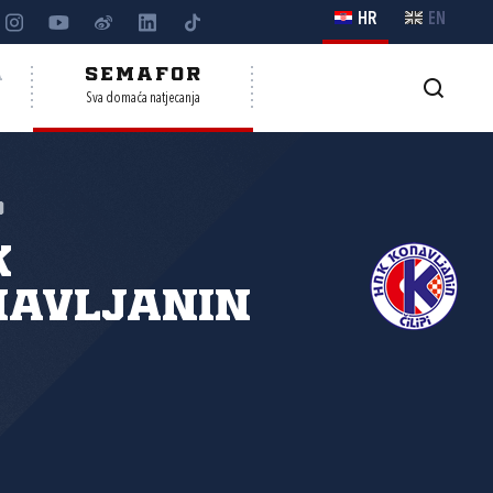
HR
EN
A
SEMAFOR
Sva domaća natjecanja
o
K
navljanin