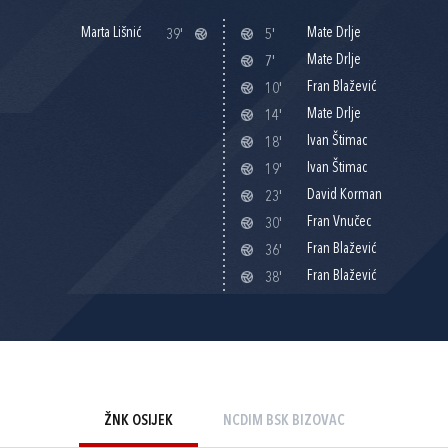
Marta Lišnić
Mate Drlje
39'
5'
Mate Drlje
7'
Fran Blažević
10'
Mate Drlje
14'
Ivan Štimac
18'
Ivan Štimac
19'
David Korman
23'
Fran Vnučec
30'
Fran Blažević
36'
Fran Blažević
38'
ŽNK OSIJEK
NCDIM BSK BIZOVAC