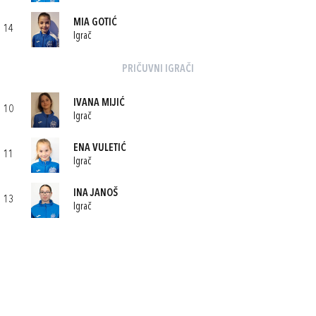
MIA GOTIĆ
14
Igrač
PRIČUVNI IGRAČI
IVANA MIJIĆ
10
Igrač
ENA VULETIĆ
11
Igrač
INA JANOŠ
13
Igrač