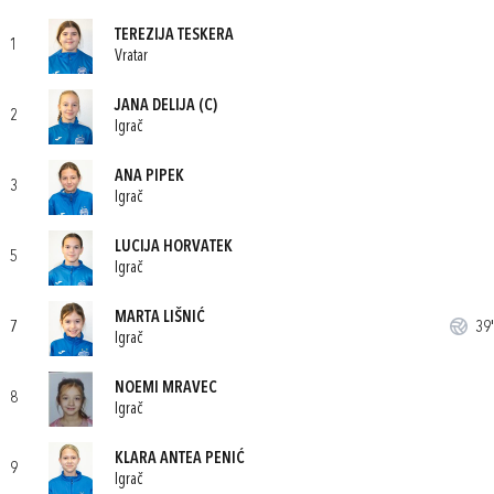
TEREZIJA TESKERA
1
Vratar
JANA DELIJA
(C)
2
Igrač
ANA PIPEK
3
Igrač
LUCIJA HORVATEK
5
Igrač
MARTA LIŠNIĆ
7
39'
Igrač
NOEMI MRAVEC
8
Igrač
KLARA ANTEA PENIĆ
9
Igrač