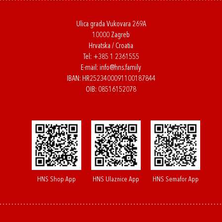
Ulica grada Vukovara 269A
10000 Zagreb
Hrvatska / Croatia
Tel:
+385 1 2361555
E-mail:
info@hns.family
IBAN: HR2523400091100187844
OIB: 08516152078
HNS Shop App
HNS Ulaznice App
HNS Semafor App