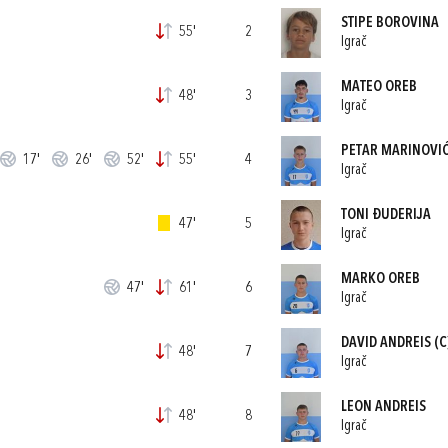
STIPE BOROVINA
55'
2
Igrač
MATEO OREB
48'
3
Igrač
PETAR MARINOVI
17'
26'
52'
55'
4
Igrač
TONI ĐUDERIJA
47'
5
Igrač
MARKO OREB
47'
61'
6
Igrač
DAVID ANDREIS
(C
48'
7
Igrač
LEON ANDREIS
48'
8
Igrač