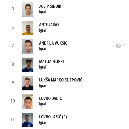
JOSIP SINDIK
3
Igrač
ANTE JARAK
5
Igrač
ANDRIJA VUKŠIĆ
7
3'
Igrač
MATIJA FILIPPI
8
Igrač
LUKŠA MARKO STJEPOVIĆ
9
Igrač
LOVRO DADIĆ
10
Igrač
LOVRO LASIĆ
(C)
11
Igrač