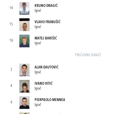
KRUNO DRAGIĆ
14
Igrač
VLAHO FRANUŠIĆ
15
Igrač
MATEJ BARIŠIĆ
18
Igrač
PRIČUVNI IGRAČI
ALAN DAUTOVIĆ
2
Igrač
IVANO VITIĆ
4
Igrač
PIERPAOLO MENNEA
6
Igrač