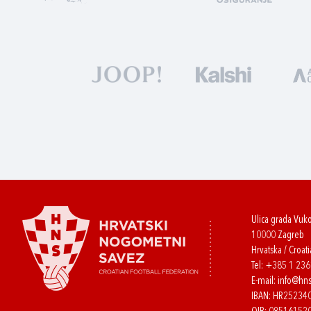
Ulica grada Vuk
10000 Zagreb
Hrvatska / Croati
Tel:
+385 1 23
E-mail:
info@hns
IBAN: HR2523