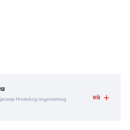
ru
VIŠE
atjecanja Hrvatskog nogometnog