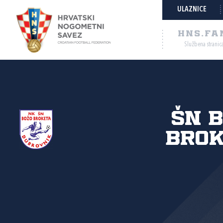
ULAZNICE
HNS.FA
Službena stranic
ŠN 
Brok