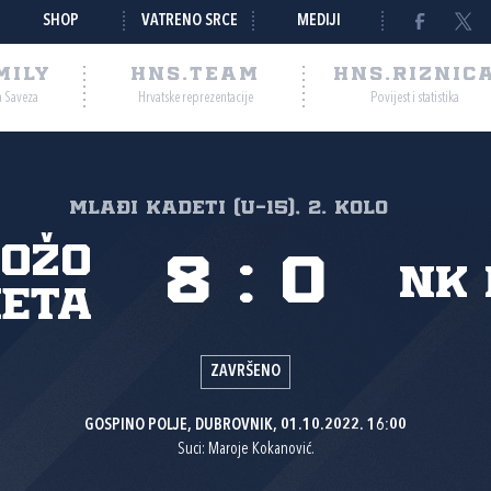
SHOP
VATRENO SRCE
MEDIJI
MILY
HNS.TEAM
HNS.RIZNIC
a Saveza
Hrvatske reprezentacije
Povijest i statistika
Mlađi kadeti (U-15), 2. kolo
Božo
8
:
0
NK 
eta
ZAVRŠENO
GOSPINO POLJE, DUBROVNIK, 01.10.2022. 16:00
Suci: Maroje Kokanović.