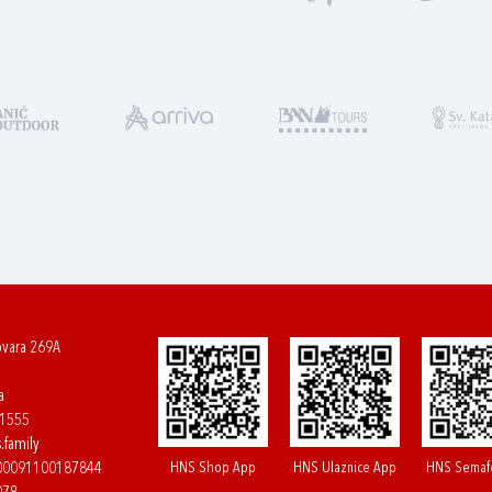
ovara 269A
a
61555
.family
HNS Shop App
HNS Ulaznice App
HNS Semaf
400091100187844