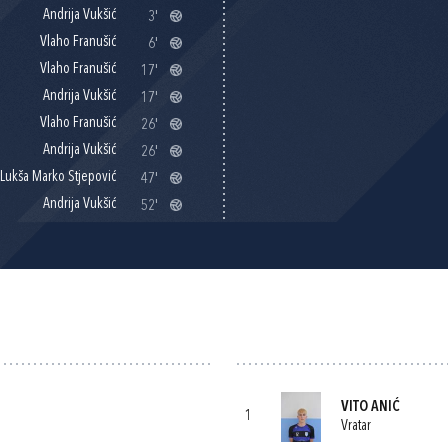
Andrija Vukšić
3'
Vlaho Franušić
6'
Vlaho Franušić
17'
Andrija Vukšić
17'
Vlaho Franušić
26'
Andrija Vukšić
26'
Lukša Marko Stjepović
47'
Andrija Vukšić
52'
VITO ANIĆ
1
Vratar