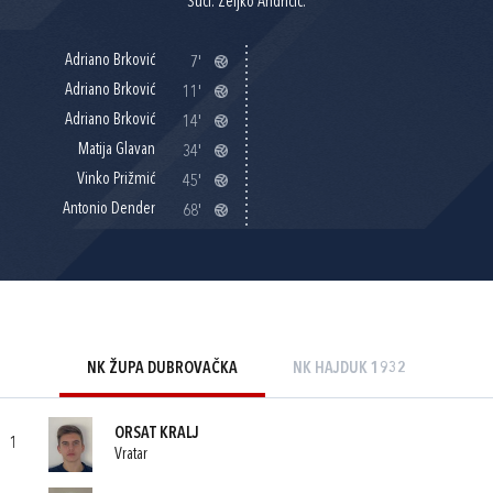
Suci: Željko Andričić.
Adriano Brković
7'
Adriano Brković
11'
Adriano Brković
14'
Matija Glavan
34'
Vinko Prižmić
45'
Antonio Dender
68'
NK ŽUPA DUBROVAČKA
NK HAJDUK 1932
ORSAT KRALJ
1
Vratar