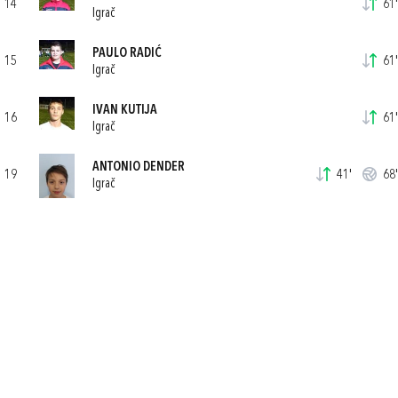
14
61'
Igrač
PAULO RADIĆ
15
61'
Igrač
IVAN KUTIJA
16
61'
Igrač
ANTONIO DENDER
19
41'
68'
Igrač