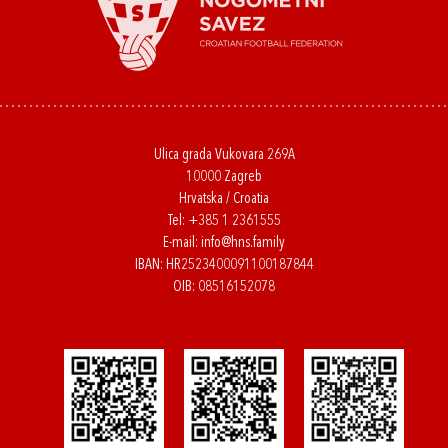
Ulica grada Vukovara 269A
10000 Zagreb
Hrvatska / Croatia
Tel:
+385 1 2361555
E-mail:
info@hns.family
IBAN: HR2523400091100187844
OIB: 08516152078