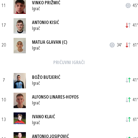
VINKO PRIŽMIĆ
11
45'
Igrač
ANTONIO KISIĆ
17
41'
Igrač
MATIJA GLAVAN
(C)
20
34'
61'
Igrač
PRIČUVNI IGRAČI
BOŽO BUTJERIĆ
7
41'
Igrač
ALFONSO LINARES-HOYOS
10
41'
Igrač
IVANO KLAIĆ
13
61'
Igrač
ANTONIO JOSIPOVIĆ