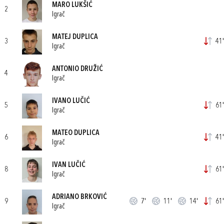
MARO LUKŠIĆ
2
Igrač
MATEJ DUPLICA
3
41'
Igrač
ANTONIO DRUŽIĆ
4
Igrač
IVANO LUČIĆ
5
61'
Igrač
MATEO DUPLICA
6
41'
Igrač
IVAN LUČIĆ
8
61'
Igrač
ADRIANO BRKOVIĆ
9
7'
11'
14'
61'
Igrač