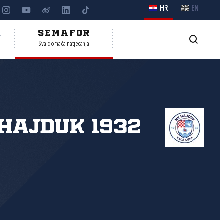
HR
EN
A
SEMAFOR
Sva domaća natjecanja
Hajduk 1932