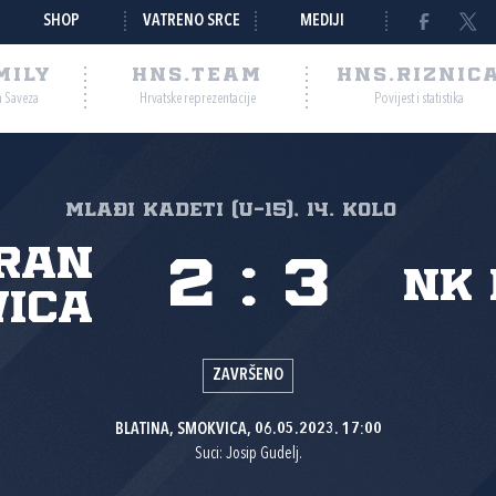
SHOP
VATRENO SRCE
MEDIJI
MILY
HNS.TEAM
HNS.RIZNIC
a Saveza
Hrvatske reprezentacije
Povijest i statistika
Mlađi kadeti (U-15), 14. kolo
ran
2
:
3
NK 
ica
ZAVRŠENO
BLATINA, SMOKVICA, 06.05.2023. 17:00
Suci: Josip Gudelj.