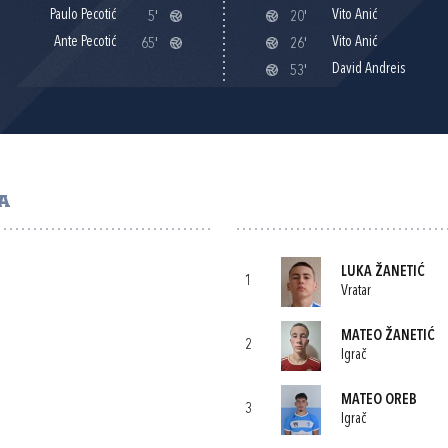
Paulo Pecotić
Vito Anić
5'
20'
Ante Pecotić
Vito Anić
65'
26'
David Andreis
53'
A
LUKA ŽANETIĆ
1
Vratar
MATEO ŽANETIĆ
2
Igrač
MATEO OREB
3
Igrač