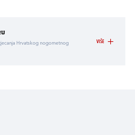
ru
VIŠE
atjecanja Hrvatskog nogometnog