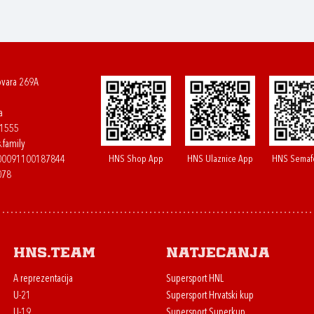
ovara 269A
a
61555
.family
HNS Shop App
HNS Ulaznice App
HNS Semaf
400091100187844
078
HNS.team
Natjecanja
A reprezentacija
Supersport HNL
U-21
Supersport Hrvatski kup
U-19
Supersport Superkup