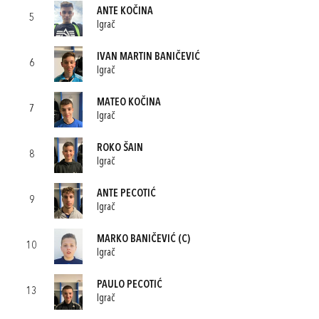
ANTE KOČINA
5
Igrač
IVAN MARTIN BANIČEVIĆ
6
Igrač
MATEO KOČINA
7
Igrač
ROKO ŠAIN
8
Igrač
ANTE PECOTIĆ
9
Igrač
MARKO BANIČEVIĆ
(C)
10
Igrač
PAULO PECOTIĆ
13
Igrač