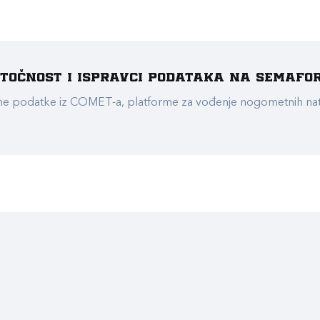
e točnost i ispravci podataka na Semafo
ualne podatke iz COMET-a, platforme za vođenje nogometnih n