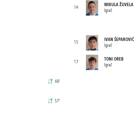
MIKULA ŽUVELA
14
Igrač
IVAN ŠEPAROVIĆ
15
Igrač
TONI OREB
17
Igrač
68'
57'