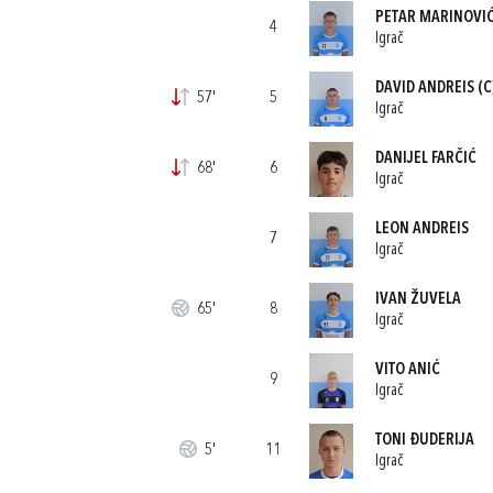
PETAR MARINOVI
4
Igrač
DAVID ANDREIS
(C
57'
5
Igrač
DANIJEL FARČIĆ
68'
6
Igrač
LEON ANDREIS
7
Igrač
IVAN ŽUVELA
65'
8
Igrač
VITO ANIĆ
9
Igrač
TONI ĐUDERIJA
5'
11
Igrač