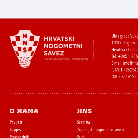
Ulica grada Vuk
10000 Zagreb
Hrvatska / Croati
Tel:
+385 1 23
E-mail:
info@hns
IBAN: HR2523
OIB: 08516152
O nama
HNS
Povijest
Središta
Uspjesi
Županijski nogometni savezi
Predsjednik
Suci