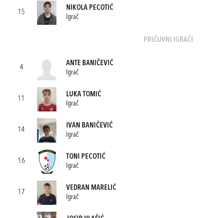
NIKOLA PECOTIĆ
15
Igrač
PRIČUVNI IGRAČI
ANTE BANIČEVIĆ
4
Igrač
LUKA TOMIĆ
11
Igrač
IVAN BANIČEVIĆ
14
Igrač
TONI PECOTIĆ
16
Igrač
VEDRAN MARELIĆ
17
Igrač