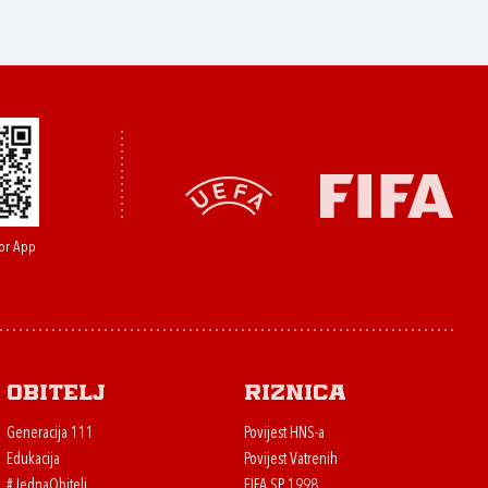
or App
Obitelj
Riznica
Generacija 111
Povijest HNS-a
Edukacija
Povijest Vatrenih
#JednaObitelj
FIFA SP 1998.