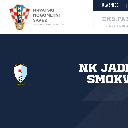
ULAZNICE
HNS.FA
Službena stranic
NK Jad
Smokv