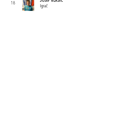
JOSIP VLAŠIĆ
18
Igrač