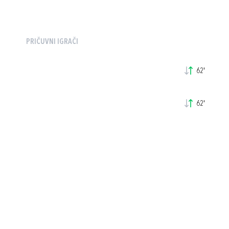
PRIČUVNI IGRAČI
62'
62'