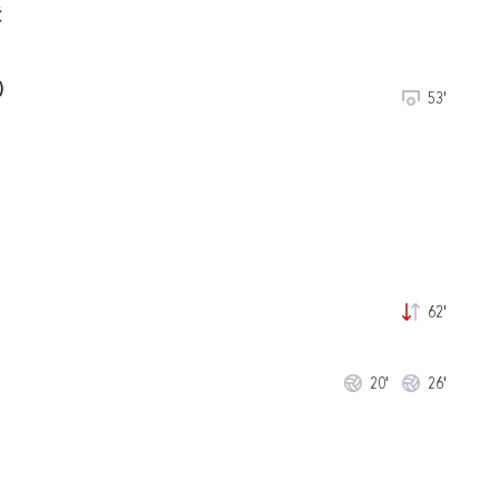
Ć
)
53'
62'
20'
26'