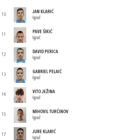
JAN KLARIĆ
10
Igrač
PAVE ŠIKIĆ
11
Igrač
DAVID PERICA
12
Igrač
GABRIEL PELAIĆ
13
Igrač
VITO JEŽINA
14
Igrač
MIHOVIL TURČINOV
15
Igrač
JURE KLARIĆ
17
Igrač