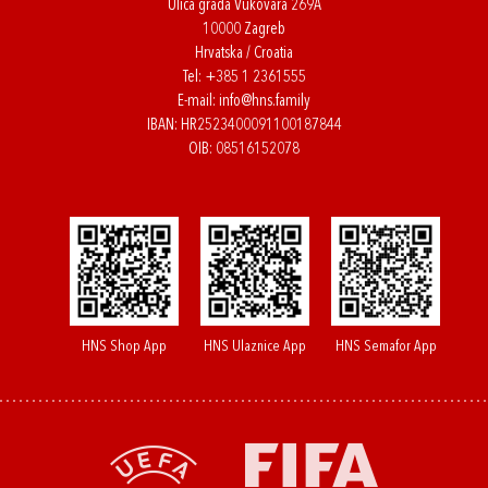
Ulica grada Vukovara 269A
10000 Zagreb
Hrvatska / Croatia
Tel:
+385 1 2361555
E-mail:
info@hns.family
IBAN: HR2523400091100187844
OIB: 08516152078
HNS Shop App
HNS Ulaznice App
HNS Semafor App