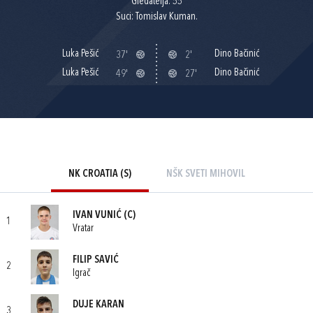
Gledatelja: 55
Suci: Tomislav Kuman.
Luka Pešić
Dino Bačinić
37'
2'
Luka Pešić
Dino Bačinić
49'
27'
NK CROATIA (S)
NŠK SVETI MIHOVIL
IVAN VUNIĆ
(C)
1
Vratar
FILIP SAVIĆ
2
Igrač
DUJE KARAN
3