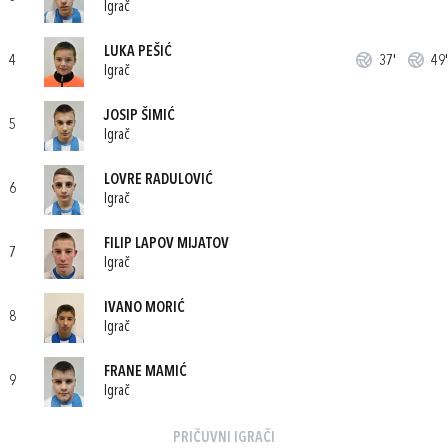
Igrač
LUKA PEŠIĆ
4
37'
49'
Igrač
JOSIP ŠIMIĆ
5
Igrač
LOVRE RADULOVIĆ
6
Igrač
FILIP LAPOV MIJATOV
7
Igrač
IVANO MORIĆ
8
Igrač
FRANE MAMIĆ
9
Igrač
PRIČUVNI IGRAČI