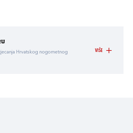
ru
VIŠE
atjecanja Hrvatskog nogometnog