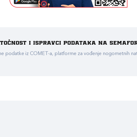
e točnost i ispravci podataka na Semafo
ualne podatke iz COMET-a, platforme za vođenje nogometnih n