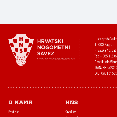
Ulica grada Vuk
10000 Zagreb
Hrvatska / Croati
Tel:
+385 1 23
E-mail:
info@hns
IBAN: HR2523
OIB: 08516152
O nama
HNS
Povijest
Središta