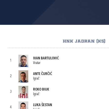
HNK JADRAN (KS)
IVAN BARTULOVIĆ
1
Vratar
ANTE ČURČIĆ
2
Igrač
ROKO BIUK
3
Igrač
LUKA ŠESTAN
4