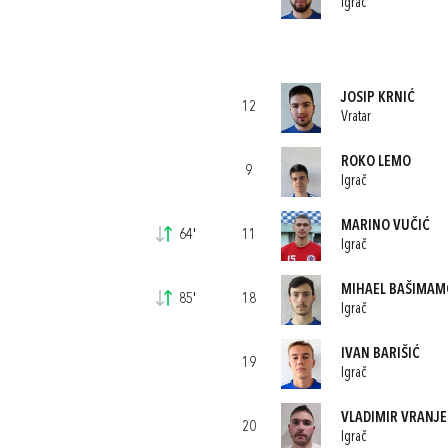
Igrač
JOSIP KRNIĆ
12
Vratar
ROKO LEMO
9
Igrač
MARINO VUČIĆ
64'
11
Igrač
MIHAEL BAŠIMAM
85'
18
Igrač
IVAN BARIŠIĆ
19
Igrač
VLADIMIR VRANJE
20
Igrač