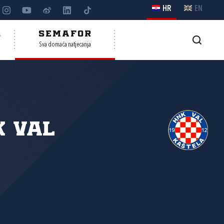
HR
EN
A
SEMAFOR
Sva domaća natjecanja
 Val