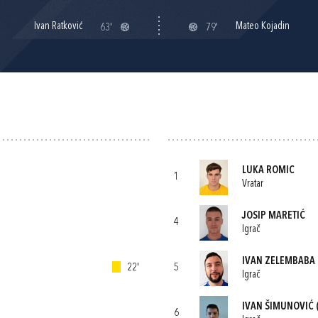
Ivan Ratković
Mateo Kojadin
63'
79'
LUKA ROMIC
1
Vratar
JOSIP MARETIĆ
4
Igrač
IVAN ZELEMBABA
22'
5
Igrač
IVAN ŠIMUNOVIĆ
6