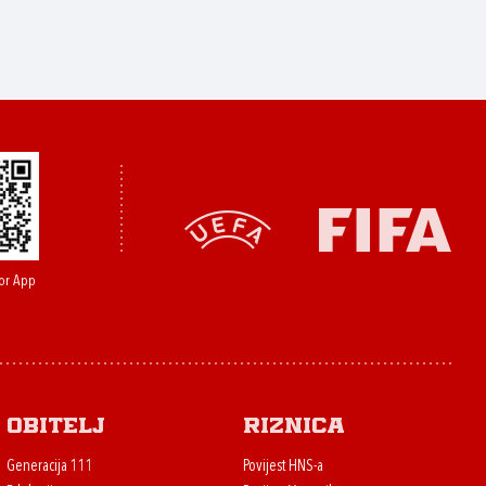
or App
Obitelj
Riznica
Generacija 111
Povijest HNS-a