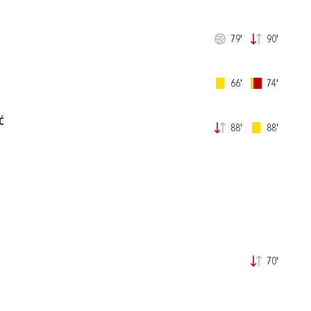
79'
90'
66'
74'
Ć
88'
88'
70'