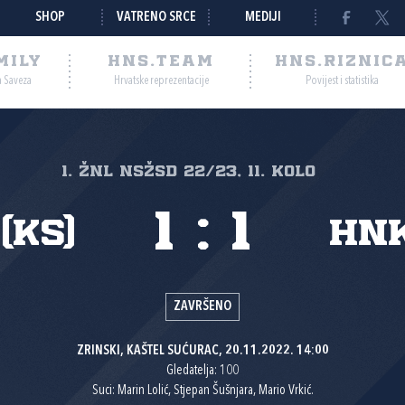
SHOP
VATRENO SRCE
MEDIJI
MILY
HNS.TEAM
HNS.RIZNIC
a Saveza
Hrvatske reprezentacije
Povijest i statistika
1. ŽNL NSŽSD 22/23, 11. kolo
1
:
1
(KS)
HNK
ZAVRŠENO
ZRINSKI, KAŠTEL SUĆURAC, 20.11.2022. 14:00
Gledatelja: 100
Suci: Marin Lolić, Stjepan Šušnjara, Mario Vrkić.