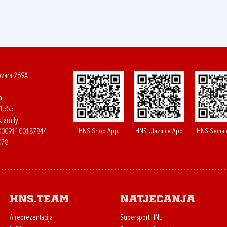
ovara 269A
a
61555
.family
HNS Shop App
HNS Ulaznice App
HNS Semaf
400091100187844
078
HNS.team
Natjecanja
A reprezentacija
Supersport HNL