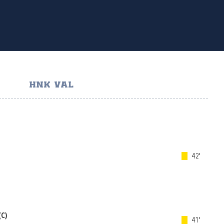
HNK VAL
42'
(C)
41'