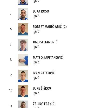
Igrač
LUKA ROSO
5
Igrač
ROBERT MARIĆ-ARIĆ
(C)
6
Igrač
TINO STEFANOVIĆ
7
Igrač
MATEO KAPITANOVIĆ
8
Igrač
IVAN RATKOVIĆ
9
Igrač
JURE ŠIŠKOV
10
Igrač
ŽELJKO FRANIĆ
11