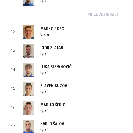
Igrač
PRIČUVNI IGRAČI
MARKO ROSO
12
Vratar
IGOR ZLATAR
13
Igrač
LUKA STEFANOVIĆ
14
Igrač
SLAVEN BUZOV
15
Igrač
MARIJO ŠERIĆ
16
Igrač
KARLO ŠALOV
17
Igrač