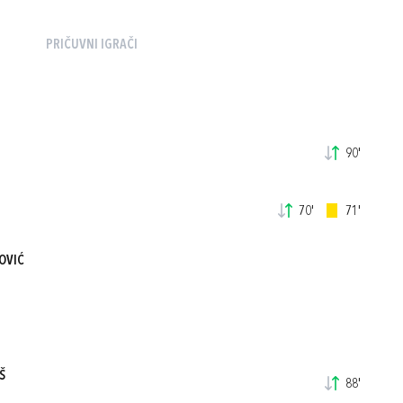
PRIČUVNI IGRAČI
90'
70'
71'
OVIĆ
Š
88'