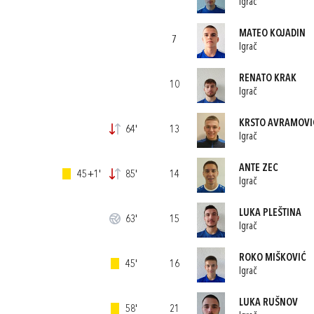
Igrač
MATEO KOJADIN
7
Igrač
RENATO KRAK
10
Igrač
KRSTO AVRAMOVI
64'
13
Igrač
ANTE ZEC
45+1'
85'
14
Igrač
LUKA PLEŠTINA
63'
15
Igrač
ROKO MIŠKOVIĆ
45'
16
Igrač
LUKA RUŠNOV
58'
21