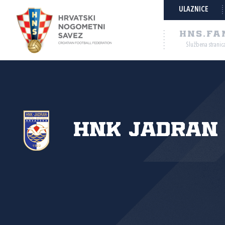
ULAZNICE
HNS.FA
Službena stranic
HNK Jadran 