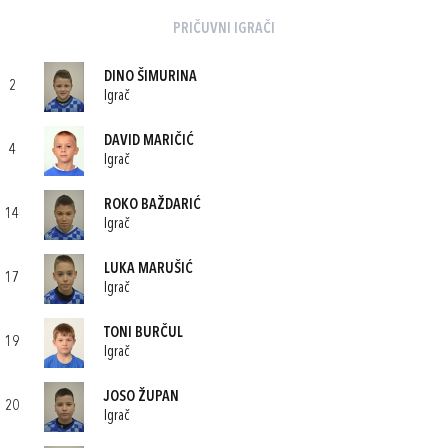
PRIČUVNI IGRAČI
DINO ŠIMURINA
2
Igrač
DAVID MARIČIĆ
4
Igrač
ROKO BAŽDARIĆ
14
Igrač
LUKA MARUŠIĆ
17
Igrač
TONI BURČUL
19
Igrač
JOSO ŽUPAN
20
Igrač