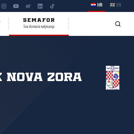
HR
EN
A
SEMAFOR
Sva domaća natjecanja
 Nova zora