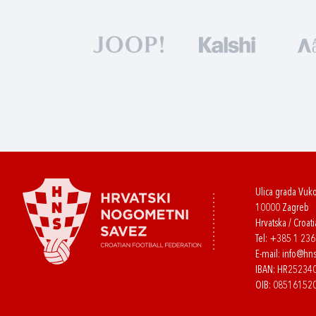
Ulica grada Vuk
10000 Zagreb
Hrvatska / Croati
Tel:
+385 1 23
E-mail:
info@hns
IBAN: HR2523
OIB: 08516152