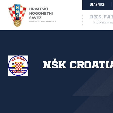
ULAZNICE
HNS.FA
Službena stranic
NŠK Croatia