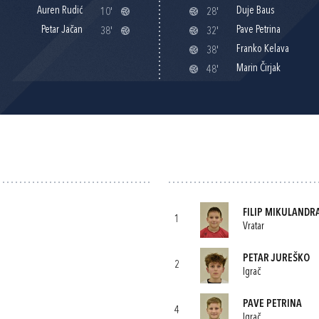
Auren Rudić
Duje Baus
10'
28'
Petar Jačan
Pave Petrina
38'
32'
Franko Kelava
38'
Marin Čirjak
48'
FILIP MIKULANDR
1
Vratar
PETAR JUREŠKO
2
Igrač
PAVE PETRINA
4
Igrač