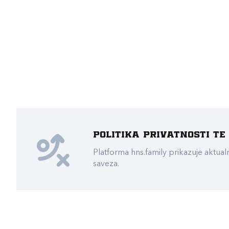
Politika privatnosti t
Platforma hns.family prikazuje akt
saveza.