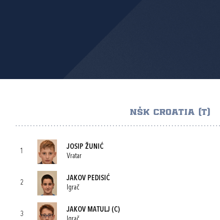
NŠK CROATIA (T)
JOSIP ŽUNIĆ
1
Vratar
JAKOV PEDISIĆ
2
Igrač
JAKOV MATULJ
(C)
3
Igrač