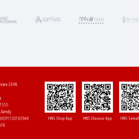
ovara 269A
a
61555
.family
HNS Shop App
HNS Ulaznice App
HNS Semaf
400091100187844
078