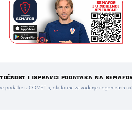
e točnost i ispravci podataka na Semafo
ualne podatke iz COMET-a, platforme za vođenje nogometnih n