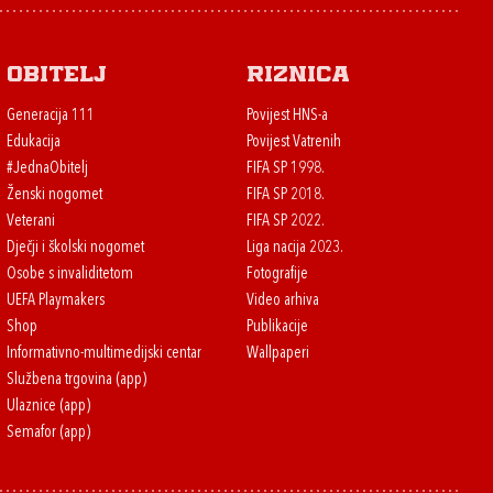
Obitelj
Riznica
Generacija 111
Povijest HNS-a
Edukacija
Povijest Vatrenih
#JednaObitelj
FIFA SP 1998.
Ženski nogomet
FIFA SP 2018.
Veterani
FIFA SP 2022.
Dječji i školski nogomet
Liga nacija 2023.
Osobe s invaliditetom
Fotografije
UEFA Playmakers
Video arhiva
Shop
Publikacije
Informativno-multimedijski centar
Wallpaperi
Službena trgovina (app)
Ulaznice (app)
Semafor (app)