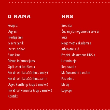
O nama
HNS
Povijest
Središta
Uspjesi
Županijski nogometni savezi
Predsjednik
Suci
Glavni tajnik
Nogometna akademija
Izvršni odbor
Arbitražni sud
Skupština
Propisi i dokumenti HNS-a
Pristup informacijama
Licenciranje
Opći uvjeti korištenja
Registracije
Privatnost i kolačići (hns.family)
Međunarodni transferi
Privatnost i kolačići (hns.team)
Posrednici
Uvjeti korištenja (app Semafor)
Mediji
Privatnost korisnika (app Semafor)
Logotipi
Kontakti