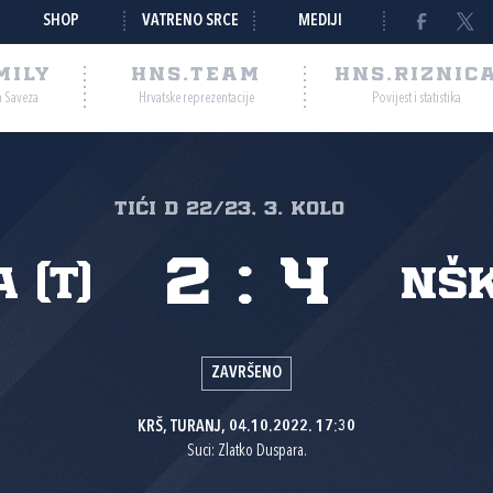
SHOP
VATRENO SRCE
MEDIJI
MILY
HNS.TEAM
HNS.RIZNIC
a Saveza
Hrvatske reprezentacije
Povijest i statistika
TIĆI D 22/23, 3. kolo
2
:
4
 (T)
NŠK
ZAVRŠENO
KRŠ, TURANJ, 04.10.2022. 17:30
Suci: Zlatko Duspara.