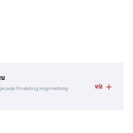
ru
VIŠE
atjecanja Hrvatskog nogometnog