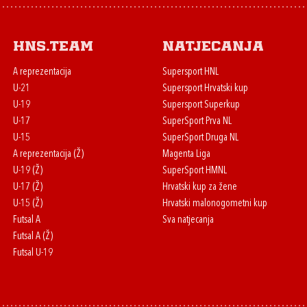
HNS.team
Natjecanja
A reprezentacija
Supersport HNL
U-21
Supersport Hrvatski kup
U-19
Supersport Superkup
U-17
SuperSport Prva NL
U-15
SuperSport Druga NL
A reprezentacija (Ž)
Magenta Liga
U-19 (Ž)
SuperSport HMNL
U-17 (Ž)
Hrvatski kup za žene
U-15 (Ž)
Hrvatski malonogometni kup
Futsal A
Sva natjecanja
Futsal A (Ž)
Futsal U-19