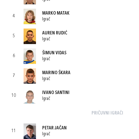
MARKO MATAK
4
Igrač
AUREN RUDIĆ
5
Igrač
ŠIMUN VIDAS
6
Igrač
MARINO ŠKARA
7
Igrač
IVANO SANTINI
10
Igrač
PRIČUVNI IGRAČI
PETAR JAČAN
11
Igrač