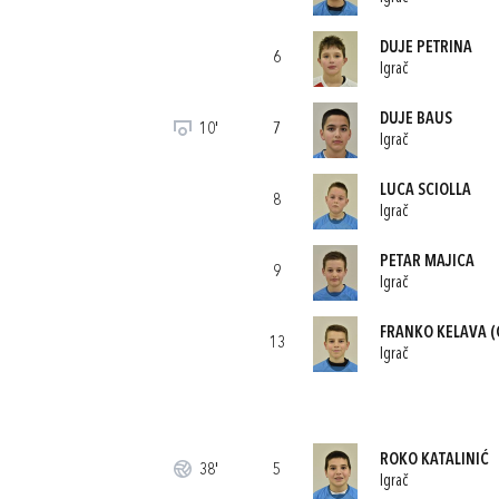
DUJE PETRINA
6
Igrač
DUJE BAUS
10'
7
Igrač
LUCA SCIOLLA
8
Igrač
PETAR MAJICA
9
Igrač
FRANKO KELAVA
(
13
Igrač
ROKO KATALINIĆ
38'
5
Igrač