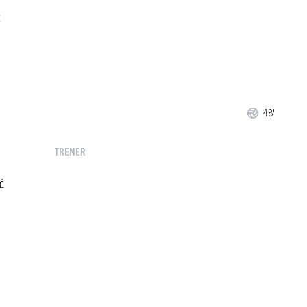
Ć
48'
TRENER
Ć