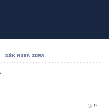
NŠK NOVA ZORA
A
32'