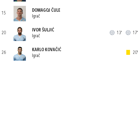
DOMAGOJ ČULE
15
Igrač
IVOR ŠULJIĆ
20
13'
17'
Igrač
KARLO KOVAČIĆ
26
20'
Igrač