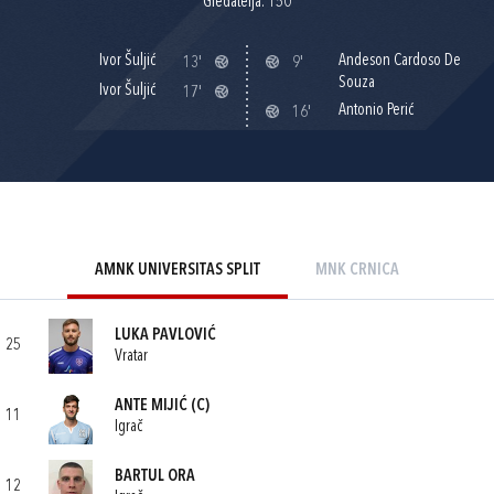
Gledatelja: 150
Ivor Šuljić
Andeson Cardoso De
13'
9'
Souza
Ivor Šuljić
17'
Antonio Perić
16'
AMNK UNIVERSITAS SPLIT
MNK CRNICA
LUKA PAVLOVIĆ
25
Vratar
ANTE MIJIĆ
(C)
11
Igrač
BARTUL ORA
12