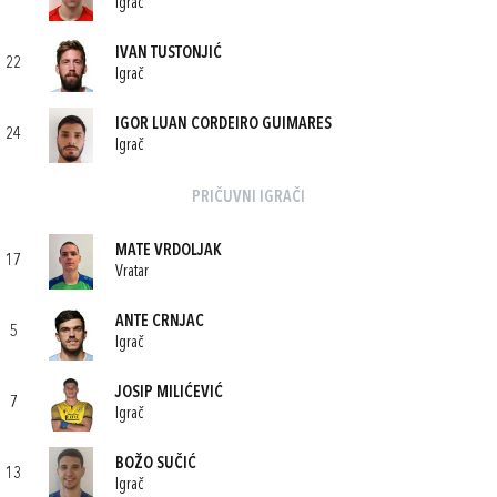
Igrač
IVAN TUSTONJIĆ
22
Igrač
IGOR LUAN CORDEIRO GUIMARES
24
Igrač
PRIČUVNI IGRAČI
MATE VRDOLJAK
17
Vratar
ANTE CRNJAC
5
Igrač
JOSIP MILIĆEVIĆ
7
Igrač
BOŽO SUČIĆ
13
Igrač