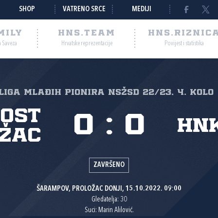
SHOP
VATRENO SRCE
MEDIJI
MILY
HNS.TEAM
HNS.RIZNIC
a Saveza
Hrvatske reprezentacije
Povijest i statistika
 liga mlađih pionira NSŽSD 22/23, 4. kolo
ost
0
:
0
HNK
žac
ZAVRŠENO
ŠARAMPOV, PROLOŽAC DONJI, 15.10.2022. 09:00
Gledatelja: 30
Suci: Marin Alilović.