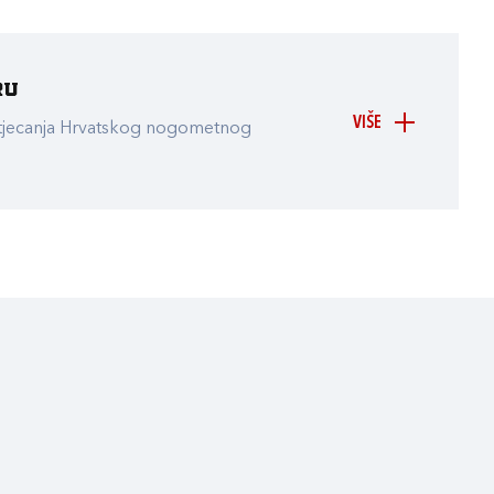
ru
VIŠE
atjecanja Hrvatskog nogometnog