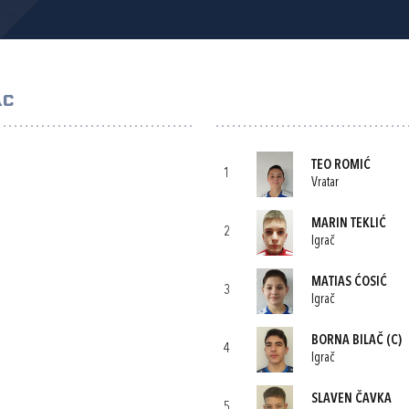
AC
TEO ROMIĆ
1
Vratar
MARIN TEKLIĆ
2
Igrač
MATIAS ĆOSIĆ
3
Igrač
BORNA BILAČ
(C)
4
Igrač
SLAVEN ČAVKA
5