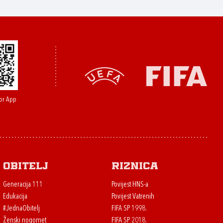
or App
Obitelj
Riznica
Generacija 111
Povijest HNS-a
Edukacija
Povijest Vatrenih
#JednaObitelj
FIFA SP 1998.
Ženski nogomet
FIFA SP 2018.