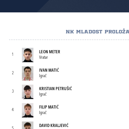
NK MLADOST PROLOŽ
LEON METER
1
Vratar
IVAN MATIĆ
2
Igrač
KRISTIAN PETRUŠIĆ
3
Igrač
FILIP MATIĆ
4
Igrač
DAVID KRALJEVIĆ
5