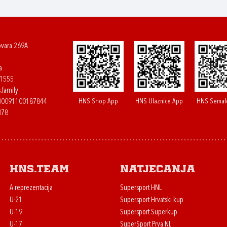
ovara 269A
a
61555
.family
HNS Shop App
HNS Ulaznice App
HNS Semaf
400091100187844
078
HNS.team
Natjecanja
A reprezentacija
Supersport HNL
U-21
Supersport Hrvatski kup
U-19
Supersport Superkup
U-17
SuperSport Prva NL