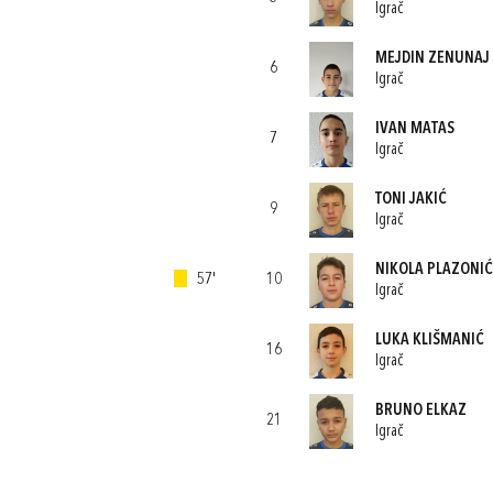
Igrač
MEJDIN ZENUNAJ
6
Igrač
IVAN MATAS
7
Igrač
TONI JAKIĆ
9
Igrač
NIKOLA PLAZONIĆ
57'
10
Igrač
LUKA KLIŠMANIĆ
16
Igrač
BRUNO ELKAZ
21
Igrač