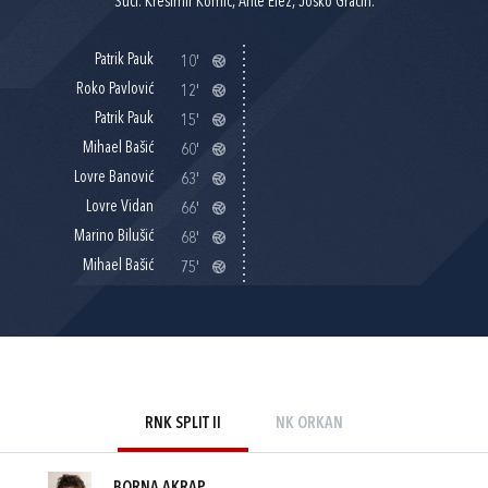
Suci: Krešimir Komić, Ante Elez, Joško Gracin.
Patrik Pauk
10'
Roko Pavlović
12'
Patrik Pauk
15'
Mihael Bašić
60'
Lovre Banović
63'
Lovre Vidan
66'
Marino Bilušić
68'
Mihael Bašić
75'
RNK SPLIT II
NK ORKAN