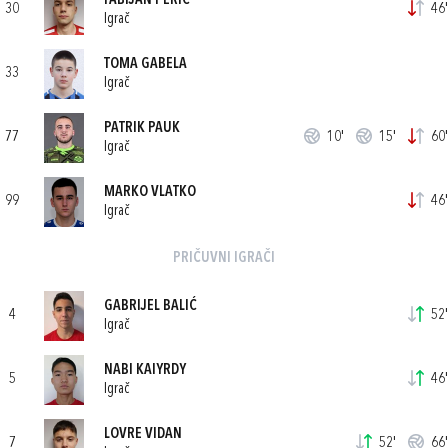
FABIJAN PERIĆ
30
46'
Igrač
TOMA GABELA
33
Igrač
PATRIK PAUK
77
10'
15'
60'
Igrač
MARKO VLATKO
99
46'
Igrač
PRIČUVNI IGRAČI
GABRIJEL BALIĆ
4
52'
Igrač
NABI KAIYRDY
5
46'
Igrač
LOVRE VIDAN
7
52'
66'