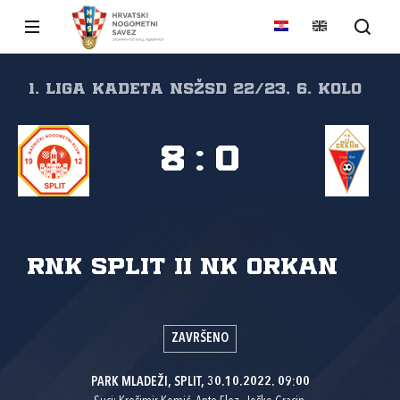
1. liga kadeta NSŽSD 22/23, 6. kolo
8
:
0
RNK Split II
NK Orkan
ZAVRŠENO
PARK MLADEŽI, SPLIT, 30.10.2022. 09:00