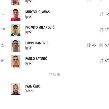
Igrač
MIHOVIL GLAVAŠ
17
52'
Igrač
IVO VITO MILAKOVIĆ
19
46'
Igrač
LOVRE BANOVIĆ
23
46'
63'
Igrač
PAULO BATINIĆ
84
60'
Igrač
TRENER
IVAN ČAIĆ
Trener