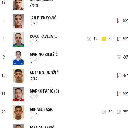
BORNA AKRAP
12
Vratar
JAN PLENKOVIĆ
2
52'
Igrač
ROKO PAVLOVIĆ
3
12'
51'
52'
Igrač
MARINO BILUŠIĆ
9
68'
Igrač
ANTE KOJUNDŽIĆ
10
46'
Igrač
MARKO PAPIĆ
(C)
11
52'
Igrač
MIHAEL BAŠIĆ
20
60'
75'
Igrač