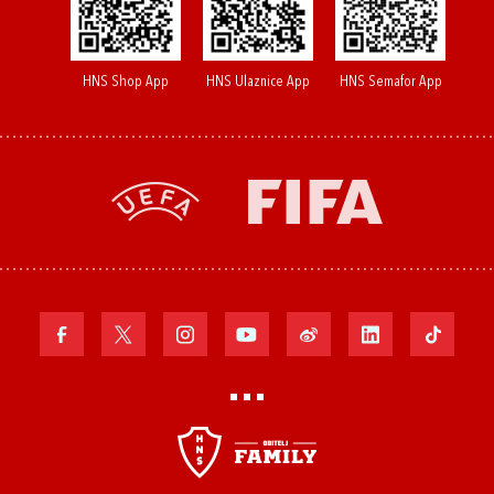
HNS Shop App
HNS Ulaznice App
HNS Semafor App